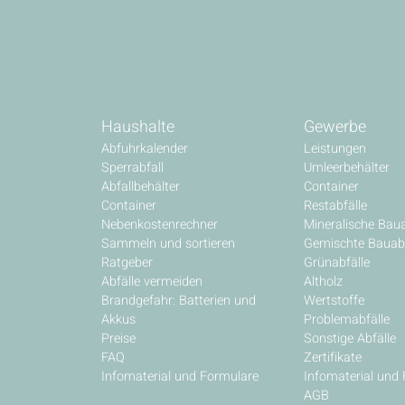
Haushalte
Gewerbe
Abfuhrkalender
Leistungen
Sperrabfall
Umleerbehälter
Abfallbehälter
Container
Container
Restabfälle
Nebenkostenrechner
Mineralische Baua
Sammeln und sortieren
Gemischte Bauabf
Ratgeber
Grünabfälle
Abfälle vermeiden
Altholz
Brandgefahr: Batterien und
Wertstoffe
Akkus
Problemabfälle
Preise
Sonstige Abfälle
FAQ
Zertifikate
Infomaterial und Formulare
Infomaterial und
AGB