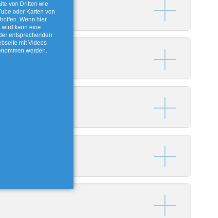
lte von Dritten wie
ube oder Karten von
roffen. Wenn hier
t wird kann eine
 der entsprechenden
ebseite mit Videos
genommen werden.