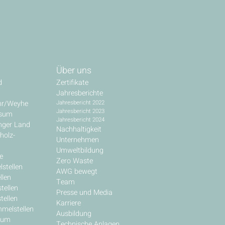
Über uns
d
Zertifikate
Jahresberichte
hr/Weyhe
Jahresbericht 2022
Jahresbericht 2023
ssum
Jahresbericht 2024
inger Land
Nachhaltigkeit
holz-
Unternehmen
Umweltbildung
e
Zero Waste
stellen
AWG bewegt
llen
Team
tellen
Presse und Media
tellen
Karriere
melstellen
Ausbildung
rum
Technische Anlagen