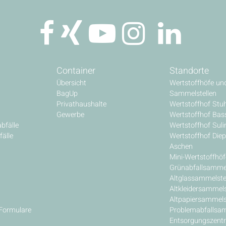
Container
Standorte
Übersicht
Wertstoffhöfe un
BagUp
Sammelstellen
Privathaushalte
Wertstoffhof Stu
Gewerbe
Wertstoffhof Ba
bfälle
Wertstoffhof Sul
älle
Wertstoffhof Diep
Aschen
Mini-Wertstoffhöf
Grünabfallsammel
Altglassammelste
Altkleidersammels
Altpapiersammels
 Formulare
Problemabfallsam
Entsorgungszent