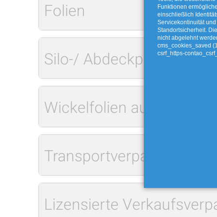
Folien
Funktionen ermöglich
einschließlich Identitä
Servicekontinuität und
Standortsicherheit. Di
nicht abgelehnt werde
cms_cookies_saved (
Silo-/ Abdeckplanen aus 
csrf_https-contao_csrf
Wickelfolien aus der Land
Transportverpackungen a
Lizensierte Verkaufsver