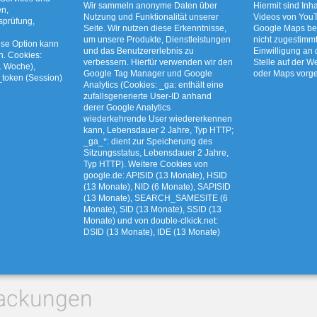
Wir sammeln anonyme Daten über
Hiermit sind Inha
en,
Nutzung und Funktionalität unserer
Videos von YouT
tsprüfung,
Seite. Wir nutzen diese Erkenntnisse,
Google Maps bet
um unsere Produkte, Dienstleistungen
nicht zugestimm
ese Option kann
und das Benutzererlebnis zu
Einwilligung an
n. Cookies:
verbessern. Hierfür verwenden wir den
Stelle auf der W
1 Woche),
Google Tag Manager und Google
oder Maps vor
der Landwirtschaft
_token (Session)
Analytics (Cookies: _ga: enthält eine
zufallsgenerierte User-ID anhand
derer Google Analytics
wiederkehrende User wiedererkennen
kann, Lebensdauer 2 Jahre, Typ HTTP;
_ga_*: dient zur Speicherung des
wirtschaft (Rundballenfolie)
Sitzungsstatus, Lebensdauer 2 Jahre,
Typ HTTP). Weitere Cookies von
google.de: APISID (13 Monate), HSID
(13 Monate), NID (6 Monate), SAPISID
(13 Monate), SEARCH_SAMESITE (6
Monate), SID (13 Monate), SSID (13
us Kunststoff
Monate) und von double-clkick.net:
DSID (13 Monate), IDE (13 Monate)
packungen