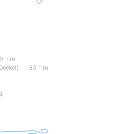
00 mm
 Deckel): 1.180 mm
g