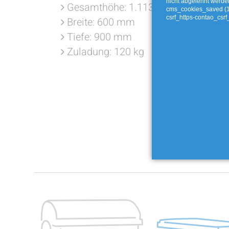
nicht abgelehnt werde
Gesamthöhe: 1.113 mm
cms_cookies_saved (
csrf_https-contao_csrf
Breite: 600 mm
Tiefe: 900 mm
Zuladung: 120 kg