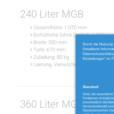
240 Liter MGB
Gesamthöhe: 1.070 mm
Einfüllhöhe (ohne Deckel): 1.000 m
Breite: 580 mm
Durch die Nutzung 
Tiefe: 670 mm
Detaillierte Inform
Datenschutzerkläru
Zuladung: 80 kg
Einstellungen" im F
Leerung: Vierwöchentlich
Standard
Tools, die wesentliche
Funktionen ermöglich
360 Liter MGB
einschließlich Identitä
Servicekontinuität und
Standortsicherheit. Di