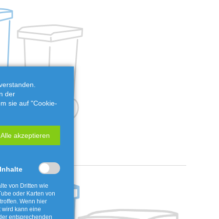
verstanden.
n der
em sie auf "Cookie-
Alle akzeptieren
 Inhalte
lte von Dritten wie
ube oder Karten von
roffen. Wenn hier
t wird kann eine
 der entsprechenden