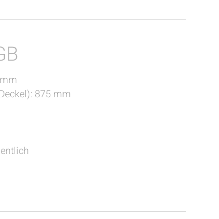
GB
0 mm
 Deckel): 875 mm
entlich