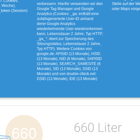
n. Cookies:
verbessern. Hierfür verwenden wir den
Stelle auf der W
1 Woche),
Google Tag Manager und Google
oder Maps vor
_token (Session)
Analytics (Cookies: _ga: enthält eine
zufallsgenerierte User-ID anhand
derer Google Analytics
wiederkehrende User wiedererkennen
kann, Lebensdauer 2 Jahre, Typ HTTP;
_ga_*: dient zur Speicherung des
Sitzungsstatus, Lebensdauer 2 Jahre,
Typ HTTP). Weitere Cookies von
google.de: APISID (13 Monate), HSID
(13 Monate), NID (6 Monate), SAPISID
(13 Monate), SEARCH_SAMESITE (6
Monate), SID (13 Monate), SSID (13
Monate) und von double-clkick.net:
DSID (13 Monate), IDE (13 Monate)
660 Liter