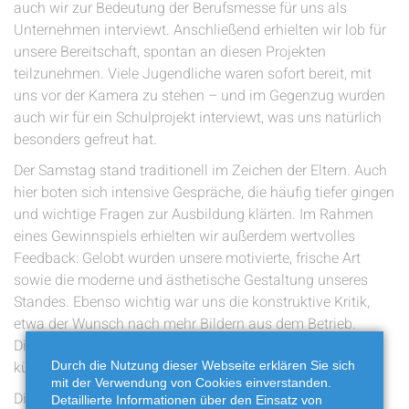
auch wir zur Bedeutung der Berufsmesse für uns als
Unternehmen interviewt. Anschließend erhielten wir lob für
unsere Bereitschaft, spontan an diesen Projekten
teilzunehmen. Viele Jugendliche waren sofort bereit, mit
uns vor der Kamera zu stehen – und im Gegenzug wurden
auch wir für ein Schulprojekt interviewt, was uns natürlich
besonders gefreut hat.
Der Samstag stand traditionell im Zeichen der Eltern. Auch
hier boten sich intensive Gespräche, die häufig tiefer gingen
und wichtige Fragen zur Ausbildung klärten. Im Rahmen
eines Gewinnspiels erhielten wir außerdem wertvolles
Feedback: Gelobt wurden unsere motivierte, frische Art
sowie die moderne und ästhetische Gestaltung unseres
Standes. Ebenso wichtig war uns die konstruktive Kritik,
etwa der Wunsch nach mehr Bildern aus dem Betrieb.
Diesen Impuls nehmen wir gerne mit und werden ihn
künftig stärker berücksichtigen.
Durch die Nutzung dieser Webseite erklären Sie sich
mit der Verwendung von Cookies einverstanden.
Die Messe hat uns erneut gezeigt, wie bedeutend digitale
Detaillierte Informationen über den Einsatz von