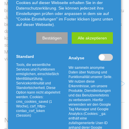
Cookies auf dieser Webseite erhalten Sie in der
Medien für unsere Kommunikation geworden sind. Sie
Datenschutzerklärung. Sie können jederzeit ihre
bilden online wie im direkten Kontakt vor Ort eine Brücke zu
Einstellungen prüfen oder anpassen in dem sie auf
Jugendlichen. Gleichzeitig hat uns die BiB 2026 kreativ
"Cookie-Einstellungen" im Footer klicken (ganz unten
beflügelt. Mit vielen neuen Ideen im Gepäck freuen wir uns
auf dieser Webseite).
darauf, unser Konzept weiterzuentwickeln. Unser Ziel: im
kommenden Jahr nicht nur einen Stand zu präsentieren,
Bestätigen
Alle akzeptieren
sondern eine interaktive Erlebnisfläche, die jungen
Menschen spielerisch vermittelt, wie spannend und
Standard
Analyse
vielseitig die AWG Bassum ist.
Tools, die wesentliche
Wir sammeln anonyme
Services und Funktionen
Daten über Nutzung und
ermöglichen, einschließlich
Funktionalität unserer Seite.
Identitätsprüfung,
Wir nutzen diese
Nächster Artikel
Servicekontinuität und
Erkenntnisse, um unsere
Standortsicherheit. Diese
Produkte, Dienstleistungen
Option kann nicht abgelehnt
und das Benutzererlebnis
werden. Cookies:
zu verbessern. Hierfür
cms_cookies_saved (1
verwenden wir den Google
Woche), csrf_https-
Tag Manager und Google
contao_csrf_token
Analytics (Cookies: _ga:
(Session)
Neueste Beiträge
enthält eine
zufallsgenerierte User-ID
anhand derer Google