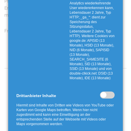
Preis- und
Digitale Lernallianzen: KI-
Analytics wiederkehrende
Entgeltanpassungen: Das
Reportage zu
User wiedererkennen kann,
Lebensdauer 2 Jahre, Typ
müssen Sie jetzt wissen
Problemabfällen
HTTP; _ga_*: dient zur
Speicherung des
Sitzungsstatus,
Frost in der Tonne
Wertvolle Bioabfälle - Für
Lebensdauer 2 Jahre, Typ
HTTP). Weitere Cookies von
uns und unsere Umwelt
google.de: APISID (13
Monate), HSID (13 Monate),
NID (6 Monate), SAPISID
(13 Monate),
SEARCH_SAMESITE (6
Monate), SID (13 Monate),
SSID (13 Monate) und von
double-clkick.net: DSID (13
Angebote und Aktionen
Monate), IDE (13 Monate)
Drittanbieter Inhalte
Hiermit sind Inhalte von Dritten wie Videos von YouTube oder
Karten von Google Maps betroffen. Wenn hier nicht
zugestimmt wird kann eine Einwilligung an der
entsprechenden Stelle auf der Webseite mit Videos oder
Maps vorgenommen werden.