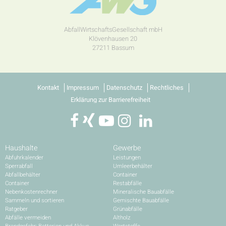
AbfallWirtschaftsGesellschaft mbH
Klövenhausen 20
27211 Bassum
Kontakt
Impressum
Datenschutz
Rechtliches
Erklärung zur Barrierefreiheit
Haushalte
Gewerbe
Abfuhrkalender
Leistungen
Sperrabfall
Umleerbehälter
Abfallbehälter
Container
Container
Restabfälle
Nebenkostenrechner
Mineralische Bauabfälle
Sammeln und sortieren
Gemischte Bauabfälle
Ratgeber
Grünabfälle
Abfälle vermeiden
Altholz