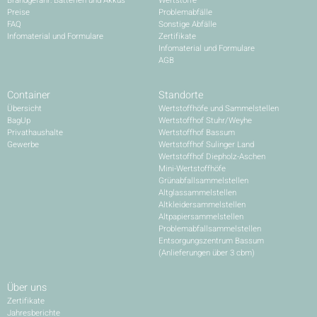
Brandgefahr: Batterien und Akkus
Wertstoffe
Preise
Problemabfälle
FAQ
Sonstige Abfälle
Infomaterial und Formulare
Zertifikate
Infomaterial und Formulare
AGB
Container
Standorte
Übersicht
Wertstoffhöfe und Sammelstellen
BagUp
Wertstoffhof Stuhr/Weyhe
Privathaushalte
Wertstoffhof Bassum
Gewerbe
Wertstoffhof Sulinger Land
Wertstoffhof Diepholz-Aschen
Mini-Wertstoffhöfe
Grünabfallsammelstellen
Altglassammelstellen
Altkleidersammelstellen
Altpapiersammelstellen
Problemabfallsammelstellen
Entsorgungszentrum Bassum
(Anlieferungen über 3 cbm)
Über uns
Zertifikate
Jahresberichte