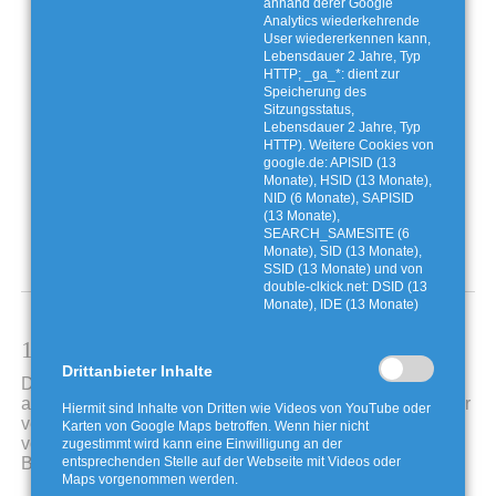
anhand derer Google
Analytics wiederkehrende
User wiedererkennen kann,
Lebensdauer 2 Jahre, Typ
HTTP; _ga_*: dient zur
Speicherung des
Sitzungsstatus,
Lebensdauer 2 Jahre, Typ
HTTP). Weitere Cookies von
google.de: APISID (13
Monate), HSID (13 Monate),
NID (6 Monate), SAPISID
(13 Monate),
SEARCH_SAMESITE (6
Monate), SID (13 Monate),
SSID (13 Monate) und von
double-clkick.net: DSID (13
Monate), IDE (13 Monate)
16. Oktober 2024
Drittanbieter Inhalte
Die ehemalige Betonstütze zur Abfangung der auf die
alten Gassammelleitungen wirkenden Kräfte wurde in der
Hiermit sind Inhalte von Dritten wie Videos von YouTube oder
vergangenen Woche aufgebrochen und zum Abtrag
Karten von Google Maps betroffen. Wenn hier nicht
vorbereitet. Nach dem Abtrag der Betonstütze kann die
zugestimmt wird kann eine Einwilligung an der
entsprechenden Stelle auf der Webseite mit Videos oder
Basisabdichtung in diesem Bereich freigelegt werden.
Maps vorgenommen werden.