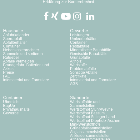
Erklärung zur Barrierefreiheit
Haushalte
Gewerbe
Abfuhrkalender
Leistungen
Sperrabfall
Umleerbehälter
Abfallbehälter
Container
Container
Restabfälle
Nebenkostenrechner
Mineralische Bauabfälle
Sammeln und sortieren
Gemischte Bauabfälle
Ratgeber
Grünabfälle
Abfälle vermeiden
Altholz
Brandgefahr: Batterien und
Wertstoffe
Akkus
Problemabfälle
Preise
Sonstige Abfälle
FAQ
Zertifikate
Infomaterial und Formulare
Infomaterial und Formulare
AGB
Container
Standorte
Übersicht
Wertstoffhöfe und
BagUp
Sammelstellen
Privathaushalte
Wertstoffhof Stuhr/Weyhe
Gewerbe
Wertstoffhof Bassum
Wertstoffhof Sulinger Land
Wertstoffhof Diepholz-Aschen
Mini-Wertstoffhöfe
Grünabfallsammelstellen
Altglassammelstellen
Altkleidersammelstellen
Altpapiersammelstellen