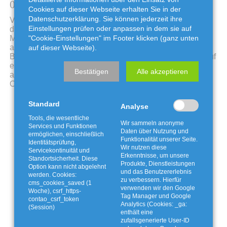
04. November 2024
Cookies auf dieser Webseite erhalten Sie in der
Datenschutzerklärung. Sie können jederzeit ihre
Vorbereitend zum Bau der Oberflächenabdichtung und
Einstellungen prüfen oder anpassen in dem sie auf
des vorab zu erstellenden Probefeldes wurden die
Materialien für die technische Dichtungskomponente
"Cookie-Einstellungen" im Footer klicken (ganz unten
angeliefert. Die Kunststoffdichtungsbahnen, die
auf dieser Webseite).
Bentonitmatten und die Drainagematten befinden sich auf
einer temporären Zwischenlagerfläche auf dem derzeit
Bestätigen
Alle akzeptieren
aktiv genutzten Schüttabschnitt bis zum Einbau in die
Oberflächenabdichtung.
Standard
Analyse
Tools, die wesentliche
Wir sammeln anonyme
Services und Funktionen
Daten über Nutzung und
ermöglichen, einschließlich
Funktionalität unserer Seite.
Identitätsprüfung,
Wir nutzen diese
Servicekontinuität und
Erkenntnisse, um unsere
Standortsicherheit. Diese
Produkte, Dienstleistungen
Option kann nicht abgelehnt
und das Benutzererlebnis
werden. Cookies:
zu verbessern. Hierfür
cms_cookies_saved (1
verwenden wir den Google
Woche), csrf_https-
Tag Manager und Google
contao_csrf_token
Analytics (Cookies: _ga:
(Session)
enthält eine
zufallsgenerierte User-ID