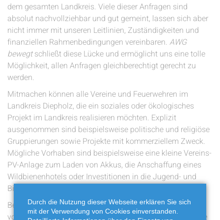
dem gesamten Landkreis. Viele dieser Anfragen sind
absolut nachvollziehbar und gut gemeint, lassen sich aber
nicht immer mit unseren Leitlinien, Zuständigkeiten und
finanziellen Rahmenbedingungen vereinbaren.
AWG
bewegt
schließt diese Lücke und ermöglicht uns eine tolle
Möglichkeit, allen Anfragen gleichberechtigt gerecht zu
werden.
Mitmachen können alle Vereine und Feuerwehren im
Landkreis Diepholz, die ein soziales oder ökologisches
Projekt im Landkreis realisieren möchten. Explizit
ausgenommen sind beispielsweise politische und religiöse
Gruppierungen sowie Projekte mit kommerziellem Zweck.
Mögliche Vorhaben sind beispielsweise eine kleine Vereins-
PV-Anlage zum Laden von Akkus, die Anschaffung eines
Wildbienenhotels oder Investitionen in die Jugend- und
Bildungsarbeit.
Durch die Nutzung dieser Webseite erklären Sie sich
Bewerbungen sind seit Anfang Mai möglich und können
mit der Verwendung von Cookies einverstanden.
von euch
hier auf unserer Website
bis zum 12. Juni Online