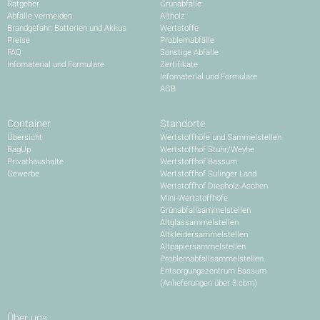
Ratgeber
Grünabfälle
Abfälle vermeiden
Altholz
Brandgefahr: Batterien und Akkus
Wertstoffe
Preise
Problemabfälle
FAQ
Sonstige Abfälle
Infomaterial und Formulare
Zertifikate
Infomaterial und Formulare
AGB
Container
Standorte
Übersicht
Wertstoffhöfe und Sammelstellen
BagUp
Wertstoffhof Stuhr/Weyhe
Privathaushalte
Wertstoffhof Bassum
Gewerbe
Wertstoffhof Sulinger Land
Wertstoffhof Diepholz-Aschen
Mini-Wertstoffhöfe
Grünabfallsammelstellen
Altglassammelstellen
Altkleidersammelstellen
Altpapiersammelstellen
Problemabfallsammelstellen
Entsorgungszentrum Bassum
(Anlieferungen über 3 cbm)
Über uns