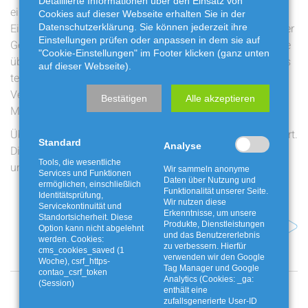
Detaillierte Informationen über den Einsatz von
eingereicht werden. Nach Ablauf der Frist prüfen wir die
Cookies auf dieser Webseite erhalten Sie in der
Einsendungen auf Einhaltung der Kriterien. Die Ziehung der
Datenschutzerklärung. Sie können jederzeit ihre
Einstellungen prüfen oder anpassen in dem sie auf
Gewinner ist für Freitag, 26. Juni, vorgesehen und wird live
"Cookie-Einstellungen" im Footer klicken (ganz unten
übertragen. Die genaue Uhrzeit und Plattform des Streams
auf dieser Webseite).
teilen wir rechtzeitig mit. Vielleicht macht ihr mit eurem
Verein ja ein kleines Happening draus und fiebert mit den
Bestätigen
Alle akzeptieren
Mitgliedern im Vereinsheim live mit.
Übrigens: Die Aktion wird nicht aus den Entgelten finanziert.
Standard
Analyse
Die Mittel kommen aus dem rein gewerblichen Bereich
Tools, die wesentliche
unseres Unternehmens.
Wir sammeln anonyme
Services und Funktionen
Daten über Nutzung und
ermöglichen, einschließlich
Funktionalität unserer Seite.
Identitätsprüfung,
Wir nutzen diese
Servicekontinuität und
Erkenntnisse, um unsere
Standortsicherheit. Diese
Nächster Artikel
Produkte, Dienstleistungen
Option kann nicht abgelehnt
und das Benutzererlebnis
werden. Cookies:
zu verbessern. Hierfür
cms_cookies_saved (1
verwenden wir den Google
Woche), csrf_https-
Tag Manager und Google
contao_csrf_token
Analytics (Cookies: _ga:
(Session)
enthält eine
zufallsgenerierte User-ID