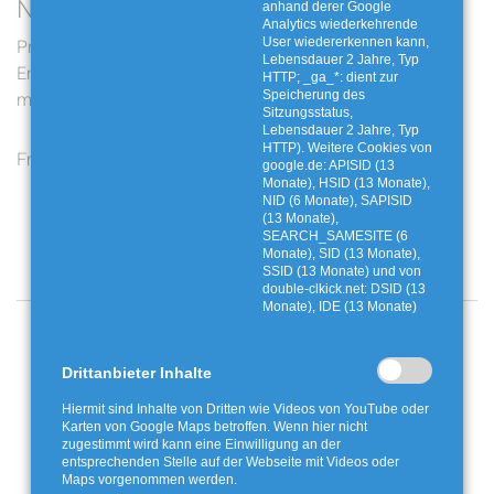
Neueste Beiträge
anhand derer Google
Analytics wiederkehrende
User wiedererkennen kann,
Preis- und
Digitale Lernallianzen: KI-
Lebensdauer 2 Jahre, Typ
Entgeltanpassungen: Das
Reportage zu
HTTP; _ga_*: dient zur
Speicherung des
müssen Sie jetzt wissen
Problemabfällen
Sitzungsstatus,
Lebensdauer 2 Jahre, Typ
HTTP). Weitere Cookies von
Frost in der Tonne
Wertvolle Bioabfälle - Für
google.de: APISID (13
uns und unsere Umwelt
Monate), HSID (13 Monate),
NID (6 Monate), SAPISID
(13 Monate),
SEARCH_SAMESITE (6
Monate), SID (13 Monate),
SSID (13 Monate) und von
double-clkick.net: DSID (13
Monate), IDE (13 Monate)
Angebote und Aktionen
Drittanbieter Inhalte
Hiermit sind Inhalte von Dritten wie Videos von YouTube oder
Karten von Google Maps betroffen. Wenn hier nicht
zugestimmt wird kann eine Einwilligung an der
entsprechenden Stelle auf der Webseite mit Videos oder
Maps vorgenommen werden.