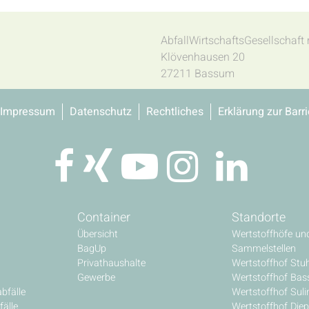
AbfallWirtschaftsGesellschaf
Klövenhausen 20
27211 Bassum
Impressum
Datenschutz
Rechtliches
Erklärung zur Barri
Container
Standorte
Übersicht
Wertstoffhöfe un
BagUp
Sammelstellen
Privathaushalte
Wertstoffhof Stu
Gewerbe
Wertstoffhof Ba
bfälle
Wertstoffhof Sul
älle
Wertstoffhof Diep