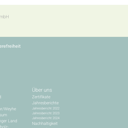
t mbH
erefreiheit
Über uns
d
Zertifikate
Jahresberichte
hr/Weyhe
Jahresbericht 2022
Jahresbericht 2023
ssum
Jahresbericht 2024
inger Land
Nachhaltigkeit
holz-