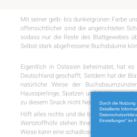
Mit seiner gelb- bis dunkelgrünen Farbe u
offensichtlicher sind die angerichteten S
sodass nur die Reste des Blattgewebes übr
Selbst stark abgefressene Buchsbäume kön
Eigentlich in Ostasien beheimatet, hat 
Deutschland geschafft. Seitdem hat der Bl
natürliche Weise der Buchsbaumzünsler
Haussperlinge, Spatzen und Kohlmeisen ha
zu diesem Snack nicht Nein.
Durch die Nutzung 
Detaillierte Inform
Hilft alles nichts und die befallenen Bäume
Datenschutzerkläru
Einstellungen" im F
Wertstoffhöfe stehen Ihnen zur Anlieferun
Weise kann eine schadlose und sichere Ent