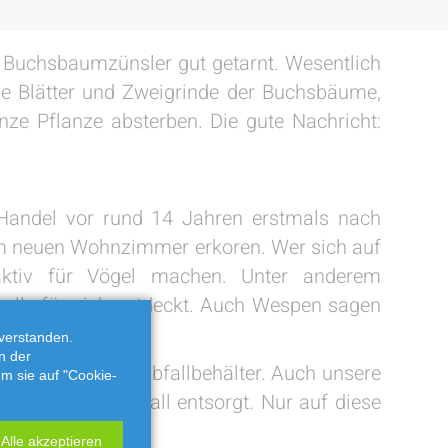
r Buchsbaumzünsler gut getarnt. Wesentlich
die Blätter und Zweigrinde der Buchsbäume,
nze Pflanze absterben. Die gute Nachricht:
.
 Handel vor rund 14 Jahren erstmals nach
nem neuen Wohnzimmer erkoren. Wer sich auf
raktiv für Vögel machen. Unter anderem
elle für sich entdeckt. Auch Wespen sagen
verstanden.
n der
t über Ihren Restabfallbehälter. Auch unsere
em sie auf "Cookie-
ber den Restabfall entsorgt. Nur auf diese
Alle akzeptieren