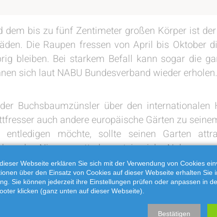
nd dem bis zu fünf Zentimeter großen Körper ist de
chäden. Die Raupen fressen von April bis Oktober 
ig bleiben. Bei starkem Befall kann sogar die ga
nen sich laut NABU Bundesverband wieder erholen
es der Buchsbaumzünsler über den internationalen
attfresser auch andere europäische Gärten zu sei
 entledigen möchte, sollte seinen Garten att
ben den Nimmersatt als proteinreiche Nahrungsqu
dieser Webseite erklären Sie sich mit der Verwendung von Cookies ein
ationen über den Einsatz von Cookies auf dieser Webseite erhalten Sie i
 müssen weg, entsorgen Sie diese bitte gut verpack
ng. Sie können jederzeit ihre Einstellungen prüfen oder anpassen in d
ooter klicken (ganz unten auf dieser Webseite).
g zur Verfügung. Dort werden die Bäume ebenfalls ü
sorgung gewährleistet werden.
Bestätigen