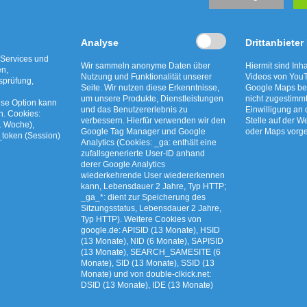
Analyse
Drittanbieter
 Services und
Wir sammeln anonyme Daten über
Hiermit sind Inha
en,
Nutzung und Funktionalität unserer
Videos von YouT
tsprüfung,
Seite. Wir nutzen diese Erkenntnisse,
Google Maps bet
um unsere Produkte, Dienstleistungen
nicht zugestimm
ese Option kann
und das Benutzererlebnis zu
Einwilligung an
n. Cookies:
verbessern. Hierfür verwenden wir den
Stelle auf der W
1 Woche),
Google Tag Manager und Google
oder Maps vor
_token (Session)
Analytics (Cookies: _ga: enthält eine
zufallsgenerierte User-ID anhand
derer Google Analytics
wiederkehrende User wiedererkennen
kann, Lebensdauer 2 Jahre, Typ HTTP;
_ga_*: dient zur Speicherung des
Sitzungsstatus, Lebensdauer 2 Jahre,
Typ HTTP). Weitere Cookies von
euzkraut und
AWG bewegt: Live-Ziehu
google.de: APISID (13 Monate), HSID
(13 Monate), NID (6 Monate), SAPISID
zünsler richtig
Freitag auf unserem Yout
(13 Monate), SEARCH_SAMESITE (6
Monate), SID (13 Monate), SSID (13
n
Kanal
Monate) und von double-clkick.net:
DSID (13 Monate), IDE (13 Monate)