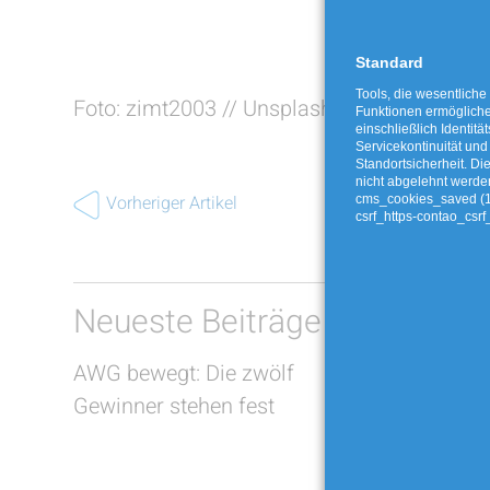
Standard
Tools, die wesentliche
Foto: zimt2003 // Unsplash
Funktionen ermöglich
einschließlich Identitä
Servicekontinuität und
Standortsicherheit. Di
nicht abgelehnt werde
Vorheriger Artikel
cms_cookies_saved (
csrf_https-contao_csrf
Neueste Beiträge
AWG bewegt: Die zwölf
Jakobskr
Gewinner stehen fest
Buchbaum
entsorge