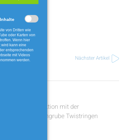
 Inhalte
lte von Dritten wie
ube oder Karten von
roffen. Wenn hier
t wird kann eine
 der entsprechenden
ebseite mit Videos
Nächster Artikel
genommen werden.
ng am
Ferienaktion mit der
ube-
Fossiliengrube Twistringen