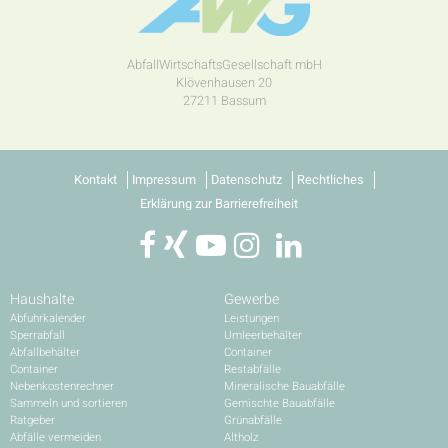
AbfallWirtschaftsGesellschaft mbH
Klövenhausen 20
27211 Bassum
Kontakt
Impressum
Datenschutz
Rechtliches
Erklärung zur Barrierefreiheit
Haushalte
Gewerbe
Abfuhrkalender
Leistungen
Sperrabfall
Umleerbehälter
Abfallbehälter
Container
Container
Restabfälle
Nebenkostenrechner
Mineralische Bauabfälle
Sammeln und sortieren
Gemischte Bauabfälle
Ratgeber
Grünabfälle
Abfälle vermeiden
Altholz