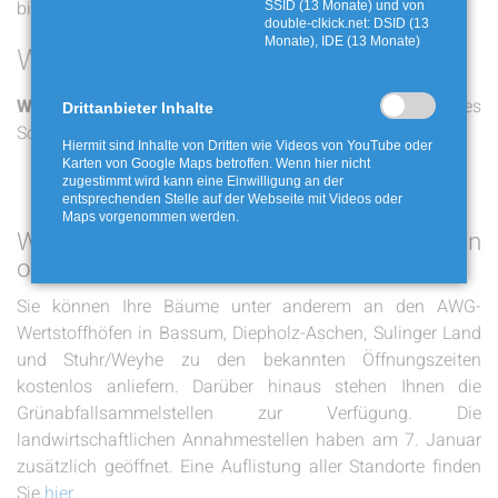
bitte neben den Container legen.
SSID (13 Monate) und von
double-clkick.net: DSID (13
Monate), IDE (13 Monate)
Wagenfeld
Wagenfeld, OT Haßlingen, 7. Januar
(Jungschützen des
Drittanbieter Inhalte
Schützenvereins Wagenfeld-Haßlingen).
Hiermit sind Inhalte von Dritten wie Videos von YouTube oder
Karten von Google Maps betroffen. Wenn hier nicht
zugestimmt wird kann eine Einwilligung an der
entsprechenden Stelle auf der Webseite mit Videos oder
Maps vorgenommen werden.
Wo können Tannenbäume in Gebieten
ohne Sammlung abgegeben werden?
Sie können Ihre Bäume unter anderem an den AWG-
Wertstoffhöfen in Bassum, Diepholz-Aschen, Sulinger Land
und Stuhr/Weyhe zu den bekannten Öffnungszeiten
kostenlos anliefern. Darüber hinaus stehen Ihnen die
Grünabfallsammelstellen zur Verfügung. Die
landwirtschaftlichen Annahmestellen haben am 7. Januar
zusätzlich geöffnet. Eine Auflistung aller Standorte finden
Sie
hier
.