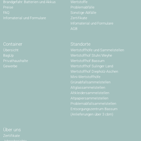
Brandgefahr: Batterien und Akkus
Wertstoffe
Preise
Problemabfälle
FAQ
Sonstige Abfälle
Infomaterial und Formulare
Zertifikate
Infomaterial und Formulare
AGB
Container
Standorte
Übersicht
Wertstoffhöfe und Sammelstellen
BagUp
Wertstoffhof Stuhr/Weyhe
Privathaushalte
Wertstoffhof Bassum
Gewerbe
Wertstoffhof Sulinger Land
Wertstoffhof Diepholz-Aschen
Mini-Wertstoffhöfe
Grünabfallsammelstellen
Altglassammelstellen
Altkleidersammelstellen
Altpapiersammelstellen
Problemabfallsammelstellen
Entsorgungszentrum Bassum
(Anlieferungen über 3 cbm)
Über uns
Zertifikate