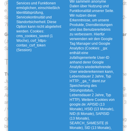
Wir sammeln anonyme
(Förderverein Kinder u. Jugendfeuerwehr Gessel-Ristedt
Services und Funktionen
Daten über Nutzung und
ermöglichen, einschließlich
e.V).
Funktionalität unserer Seite.
Identitätsprüfung,
Wir nutzen diese
Sammlung ab 9 Uhr. Bei Rückfragen: Robin Klatte, 04242-
Servicekontinuität und
Erkenntnisse, um unsere
Standortsicherheit. Diese
784431.
Produkte, Dienstleistungen
Option kann nicht abgelehnt
und das Benutzererlebnis
werden. Cookies:
Gödestorf, Osterholz und Schnepke, 7. Januar
zu verbessern. Hierfür
cms_cookies_saved (1
verwenden wir den Google
(Jugendfeuerwehr Gödestorf, Osterholz, Schnepke).
Woche), csrf_https-
Tag Manager und Google
contao_csrf_token
Sammlung ab 9 Uhr.
Analytics (Cookies: _ga:
(Session)
enthält eine
zufallsgenerierte User-ID
Twistringen
anhand derer Google
Analytics wiederkehrende
User wiedererkennen kann,
Twistringen und Umgebung, 14. Januar
(Katholische
Lebensdauer 2 Jahre, Typ
Jugend Twistringen).
HTTP; _ga_*: dient zur
Speicherung des
Sammlung ab 8 Uhr, nur nach vorheriger Anmeldung.
Sitzungsstatus,
Anmeldung bis 11. Januar
über diesen Link
oder per E-Mail
Lebensdauer 2 Jahre, Typ
HTTP). Weitere Cookies von
an
kjt@gemeindeverbund.de
oder telefonisch unter 04 24 3
google.de: APISID (13
/ 93 30 0.
Monate), HSID (13 Monate),
NID (6 Monate), SAPISID
Ohne Voranmeldung ist eine Anlieferung am Sammeltag
(13 Monate),
SEARCH_SAMESITE (6
beim Container am Twistringer Festplatz möglich. Bäume
Monate), SID (13 Monate),