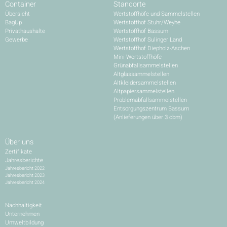
Container
Standorte
Übersicht
Wertstoffhöfe und Sammelstellen
BagUp
Wertstoffhof Stuhr/Weyhe
Privathaushalte
Wertstoffhof Bassum
Gewerbe
Wertstoffhof Sulinger Land
Wertstoffhof Diepholz-Aschen
Mini-Wertstoffhöfe
Grünabfallsammelstellen
Altglassammelstellen
Altkleidersammelstellen
Altpapiersammelstellen
Problemabfallsammelstellen
Entsorgungszentrum Bassum
(Anlieferungen über 3 cbm)
Über uns
Zertifikate
Jahresberichte
Jahresbericht 2022
Jahresbericht 2023
Jahresbericht 2024
Nachhaltigkeit
Unternehmen
Umweltbildung