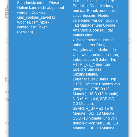
Erkenntnisse, um unsere
Standortsicherheit. Diese
Jetzt Übersichtskarte und komplettes
Produkte, Dienstleistungen
Option kann nicht abgelehnt
und das Benutzererlebnis
Programm ansehen!
werden. Cookies:
zu verbessern. Hierfür
cms_cookies_saved (1
verwenden wir den Google
Woche), csrf_https-
Tag Manager und Google
contao_csrf_token
Analytics (Cookies: _ga:
(Session)
enthält eine
Vorheriger Artikel
Nächster Artikel
zufallsgenerierte User-ID
anhand derer Google
Analytics wiederkehrende
User wiedererkennen kann,
Lebensdauer 2 Jahre, Typ
HTTP; _ga_*: dient zur
Speicherung des
Sitzungsstatus,
Neueste Beiträge
Lebensdauer 2 Jahre, Typ
HTTP). Weitere Cookies von
google.de: APISID (13
AWG bewegt: Die zwölf
Jakobskreuzkraut und
Monate), HSID (13 Monate),
Gewinner stehen fest
Buchbaumzünsler richtig
NID (6 Monate), SAPISID
(13 Monate),
entsorgen
SEARCH_SAMESITE (6
Monate), SID (13 Monate),
SSID (13 Monate) und von
AWG bewegt: Live-
Ferienaktion mit der
double-clkick.net: DSID (13
Monate), IDE (13 Monate)
Ziehung am Freitag auf
Fossiliengrube