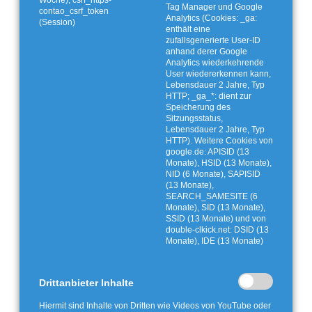
Tag Manager und Google
contao_csrf_token
Analytics (Cookies: _ga:
(Session)
enthält eine
zufallsgenerierte User-ID
anhand derer Google
Analytics wiederkehrende
User wiedererkennen kann,
Lebensdauer 2 Jahre, Typ
HTTP; _ga_*: dient zur
Speicherung des
Sitzungsstatus,
Lebensdauer 2 Jahre, Typ
HTTP). Weitere Cookies von
google.de: APISID (13
Monate), HSID (13 Monate),
NID (6 Monate), SAPISID
(13 Monate),
SEARCH_SAMESITE (6
Monate), SID (13 Monate),
SSID (13 Monate) und von
double-clkick.net: DSID (13
Monate), IDE (13 Monate)
Drittanbieter Inhalte
Hiermit sind Inhalte von Dritten wie Videos von YouTube oder