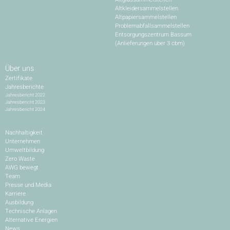
Altkleidersammelstellen
Altpapiersammelstellen
Problemabfallsammelstellen
Entsorgungszentrum Bassum
(Anlieferungen über 3 cbm)
Über uns
Zertifikate
Jahresberichte
Jahresbericht 2022
Jahresbericht 2023
Jahresbericht 2024
Nachhaltigkeit
Unternehmen
Umweltbildung
Zero Waste
AWG bewegt
Team
Presse und Media
Karriere
Ausbildung
Technische Anlagen
Alternative Energien
News