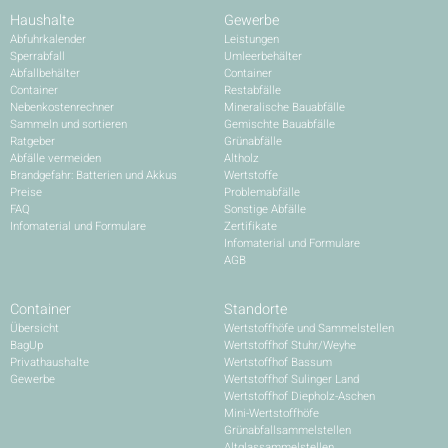
Haushalte
Gewerbe
Abfuhrkalender
Leistungen
Sperrabfall
Umleerbehälter
Abfallbehälter
Container
Container
Restabfälle
Nebenkostenrechner
Mineralische Bauabfälle
Sammeln und sortieren
Gemischte Bauabfälle
Ratgeber
Grünabfälle
Abfälle vermeiden
Altholz
Brandgefahr: Batterien und Akkus
Wertstoffe
Preise
Problemabfälle
FAQ
Sonstige Abfälle
Infomaterial und Formulare
Zertifikate
Infomaterial und Formulare
AGB
Container
Standorte
Übersicht
Wertstoffhöfe und Sammelstellen
BagUp
Wertstoffhof Stuhr/Weyhe
Privathaushalte
Wertstoffhof Bassum
Gewerbe
Wertstoffhof Sulinger Land
Wertstoffhof Diepholz-Aschen
Mini-Wertstoffhöfe
Grünabfallsammelstellen
Altglassammelstellen