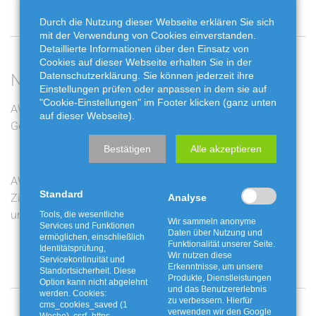
Durch die Nutzung dieser Webseite erklären Sie sich
mit der Verwendung von Cookies einverstanden.
Detaillierte Informationen über den Einsatz von
Cookies auf dieser Webseite erhalten Sie in der
Neueste Beiträge
Datenschutzerklärung. Sie können jederzeit ihre
Einstellungen prüfen oder anpassen in dem sie auf
"Cookie-Einstellungen" im Footer klicken (ganz unten
AWG bewegt: Die zwölf
Jakobskreuzkraut und
auf dieser Webseite).
Gewinner stehen fest
Buchbaumzünsler richtig
entsorgen
Bestätigen
Alle akzeptieren
AWG bewegt: Live-
Ferienaktion mit der
Standard
Ziehung am Freitag auf
Fossiliengrube
Analyse
unserem Youtube-Kanal
Twistringen
Tools, die wesentliche
Wir sammeln anonyme
Services und Funktionen
Daten über Nutzung und
ermöglichen, einschließlich
Funktionalität unserer Seite.
Identitätsprüfung,
Wir nutzen diese
Servicekontinuität und
Erkenntnisse, um unsere
Standortsicherheit. Diese
Produkte, Dienstleistungen
Option kann nicht abgelehnt
und das Benutzererlebnis
werden. Cookies:
zu verbessern. Hierfür
Angebote und Aktionen
cms_cookies_saved (1
verwenden wir den Google
Woche), csrf_https-