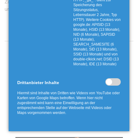
HTTP; _ga_*: dient zur
Ziehung am Freitag auf
Fossiliengrube
Speicherung des
unserem Youtube-Kanal
Twistringen
Sitzungsstatus,
Lebensdauer 2 Jahre, Typ
HTTP). Weitere Cookies von
google.de: APISID (13
Monate), HSID (13 Monate),
NID (6 Monate), SAPISID
(13 Monate),
SEARCH_SAMESITE (6
Angebote und Aktionen
Monate), SID (13 Monate),
SSID (13 Monate) und von
double-clkick.net: DSID (13
Monate), IDE (13 Monate)
Drittanbieter Inhalte
Hiermit sind Inhalte von Dritten wie Videos von YouTube oder
Karten von Google Maps betroffen. Wenn hier nicht
zugestimmt wird kann eine Einwilligung an der
entsprechenden Stelle auf der Webseite mit Videos oder
Maps vorgenommen werden.