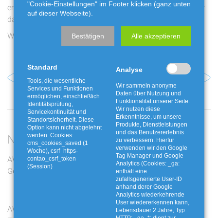
"Cookie-Einstellungen" im Footer klicken (ganz unten
erwartet die drei Auszubildenden dann ein Bootcamp über
auf dieser Webseite).
das
taff! Aus- und Fortbildungsnetzwerk
in Bassum.
Wir freuen uns sehr, dass ihr bei uns seid, Nico und Deniz!
Bestätigen
Alle akzeptieren
Standard
Analyse
Vorheriger Artikel
Nächster Artikel
Tools, die wesentliche
Wir sammeln anonyme
Services und Funktionen
Daten über Nutzung und
ermöglichen, einschließlich
Funktionalität unserer Seite.
Identitätsprüfung,
Wir nutzen diese
Servicekontinuität und
Erkenntnisse, um unsere
Standortsicherheit. Diese
Produkte, Dienstleistungen
Option kann nicht abgelehnt
und das Benutzererlebnis
Neueste Beiträge
werden. Cookies:
zu verbessern. Hierfür
cms_cookies_saved (1
verwenden wir den Google
Woche), csrf_https-
Tag Manager und Google
AWG bewegt: Die zwölf
Jakobskreuzkraut und
contao_csrf_token
Analytics (Cookies: _ga:
(Session)
Gewinner stehen fest
Buchbaumzünsler richtig
enthält eine
zufallsgenerierte User-ID
entsorgen
anhand derer Google
Analytics wiederkehrende
User wiedererkennen kann,
AWG bewegt: Live-
Ferienaktion mit der
Lebensdauer 2 Jahre, Typ