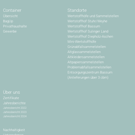
Container
Standorte
Übersicht
Wertstoffhöfe und Sammelstellen
BagUp
Wertstoffhof Stuhr/Weyhe
Privathaushalte
Wertstoffhof Bassum
Gewerbe
Wertstoffhof Sulinger Land
Wertstoffhof Diepholz-Aschen
Mini-Wertstoffhöfe
Grünabfallsammelstellen
Altglassammelstellen
Altkleidersammelstellen
Altpapiersammelstellen
Problemabfallsammelstellen
Entsorgungszentrum Bassum
(Anlieferungen über 3 cbm)
Über uns
Zertifikate
Jahresberichte
Jahresbericht 2022
Jahresbericht 2023
Jahresbericht 2024
Nachhaltigkeit