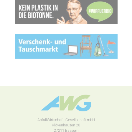
AbfallWirtschaftsGesellschaft mbH
Klövenhausen 20
27211 Bassum