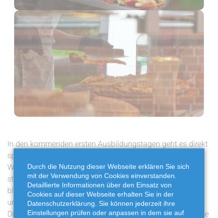
In den kommenden ersten Ausbildungstagen geht es direkt
spannend weiter für die Drei. Sie lernen unsere
Wertstoffhöfe und die Mitarbeitenden vor Ort kennen und
Durch die Nutzung dieser Webseite erklären Sie sich
mit der Verwendung von Cookies einverstanden.
statten unseren engen Partnerunternehmen, wie dem hkw
Detaillierte Informationen über den Einsatz von
blumenthal, Smurfit Kappa und der GAR einen Besuch ab,
Cookies auf dieser Webseite erhalten Sie in der
um die Abfallströme und Verwertungswege im Landkreis
Datenschutzerklärung. Sie können jederzeit ihre
Diepholz besser zu verstehen. In der drauffolgenden Woche
Einstellungen prüfen oder anpassen in dem sie auf