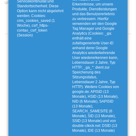
unserem Youtube-Kanal
Twistringen
Servicekontinuität und
Erkenntnisse, um unsere
Standortsicherheit. Diese
Produkte, Dienstleistungen
Option kann nicht abgelehnt
und das Benutzererlebnis
werden. Cookies:
zu verbessern. Hierfür
cms_cookies_saved (1
verwenden wir den Google
Woche), csrf_https-
Tag Manager und Google
contao_csrf_token
Analytics (Cookies: _ga:
(Session)
enthält eine
Angebote und Aktionen
zufallsgenerierte User-ID
anhand derer Google
Analytics wiederkehrende
User wiedererkennen kann,
Lebensdauer 2 Jahre, Typ
HTTP; _ga_*: dient zur
Speicherung des
Sitzungsstatus,
Lebensdauer 2 Jahre, Typ
HTTP). Weitere Cookies von
google.de: APISID (13
Monate), HSID (13 Monate),
NID (6 Monate), SAPISID
(13 Monate),
SEARCH_SAMESITE (6
Monate), SID (13 Monate),
SSID (13 Monate) und von
double-clkick.net: DSID (13
Monate), IDE (13 Monate)