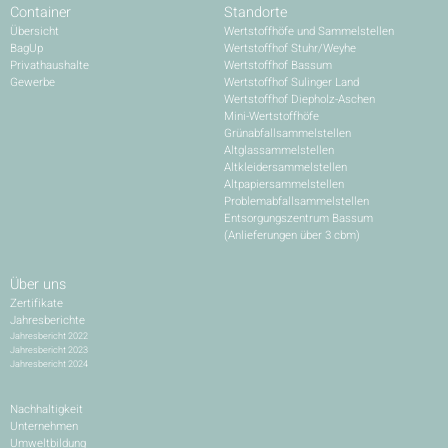
Container
Standorte
Übersicht
Wertstoffhöfe und Sammelstellen
BagUp
Wertstoffhof Stuhr/Weyhe
Privathaushalte
Wertstoffhof Bassum
Gewerbe
Wertstoffhof Sulinger Land
Wertstoffhof Diepholz-Aschen
Mini-Wertstoffhöfe
Grünabfallsammelstellen
Altglassammelstellen
Altkleidersammelstellen
Altpapiersammelstellen
Problemabfallsammelstellen
Entsorgungszentrum Bassum
(Anlieferungen über 3 cbm)
Über uns
Zertifikate
Jahresberichte
Jahresbericht 2022
Jahresbericht 2023
Jahresbericht 2024
Nachhaltigkeit
Unternehmen
Umweltbildung