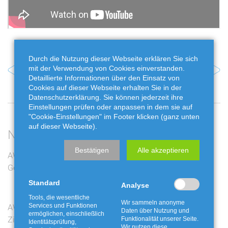
Durch die Nutzung dieser Webseite erklären Sie sich
Vorheriger Artikel
Nächster Artikel
mit der Verwendung von Cookies einverstanden.
Detaillierte Informationen über den Einsatz von
Cookies auf dieser Webseite erhalten Sie in der
Datenschutzerklärung. Sie können jederzeit ihre
Einstellungen prüfen oder anpassen in dem sie auf
"Cookie-Einstellungen" im Footer klicken (ganz unten
auf dieser Webseite).
Neueste Beiträge
Bestätigen
Alle akzeptieren
AWG bewegt: Die zwölf
Jakobskreuzkraut und
Gewinner stehen fest
Buchbaumzünsler richtig
entsorgen
Standard
Analyse
Tools, die wesentliche
Wir sammeln anonyme
AWG bewegt: Live-
Ferienaktion mit der
Services und Funktionen
Daten über Nutzung und
ermöglichen, einschließlich
Ziehung am Freitag auf
Fossiliengrube
Funktionalität unserer Seite.
Identitätsprüfung,
Wir nutzen diese