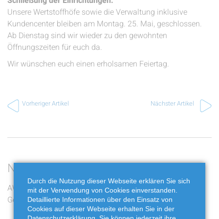
Schließung der Einrichtungen:
Unsere Wertstoffhöfe sowie die Verwaltung inklusive
Kundencenter bleiben am Montag. 25. Mai, geschlossen.
Ab Dienstag sind wir wieder zu den gewohnten
Öffnungszeiten für euch da.
Wir wünschen euch einen erholsamen Feiertag.
Vorheriger Artikel
Nächster Artikel
Neueste Beiträge
Durch die Nutzung dieser Webseite erklären Sie sich
AWG bewegt: Die zwölf
Jakobskreuzkraut und
mit der Verwendung von Cookies einverstanden.
Gewinner stehen fest
Buchbaumzünsler richtig
Detaillierte Informationen über den Einsatz von
Cookies auf dieser Webseite erhalten Sie in der
entsorgen
Datenschutzerklärung. Sie können jederzeit ihre