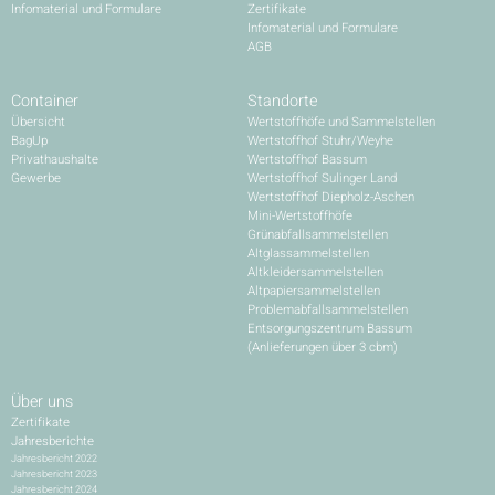
Infomaterial und Formulare
Zertifikate
Infomaterial und Formulare
AGB
Container
Standorte
Übersicht
Wertstoffhöfe und Sammelstellen
BagUp
Wertstoffhof Stuhr/Weyhe
Privathaushalte
Wertstoffhof Bassum
Gewerbe
Wertstoffhof Sulinger Land
Wertstoffhof Diepholz-Aschen
Mini-Wertstoffhöfe
Grünabfallsammelstellen
Altglassammelstellen
Altkleidersammelstellen
Altpapiersammelstellen
Problemabfallsammelstellen
Entsorgungszentrum Bassum
(Anlieferungen über 3 cbm)
Über uns
Zertifikate
Jahresberichte
Jahresbericht 2022
Jahresbericht 2023
Jahresbericht 2024