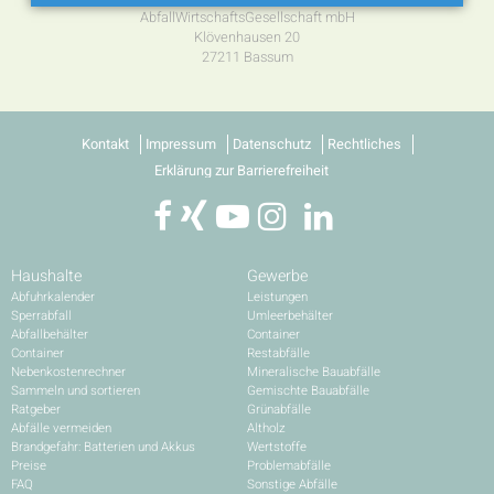
AbfallWirtschaftsGesellschaft mbH
Klövenhausen 20
27211 Bassum
Kontakt
Impressum
Datenschutz
Rechtliches
Erklärung zur Barrierefreiheit
Haushalte
Gewerbe
Abfuhrkalender
Leistungen
Sperrabfall
Umleerbehälter
Abfallbehälter
Container
Container
Restabfälle
Nebenkostenrechner
Mineralische Bauabfälle
Sammeln und sortieren
Gemischte Bauabfälle
Ratgeber
Grünabfälle
Abfälle vermeiden
Altholz
Brandgefahr: Batterien und Akkus
Wertstoffe
Preise
Problemabfälle
FAQ
Sonstige Abfälle