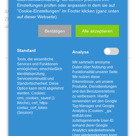
Einstellungen prüfen oder anpassen in dem sie auf
AWG bewegt: Live-
Ferienaktion mit der
"Cookie-Einstellungen" im Footer klicken (ganz unten
auf dieser Webseite).
Ziehung am Freitag auf
Fossiliengrube
unserem Youtube-Kanal
Twistringen
Bestätigen
Alle akzeptieren
Standard
Analyse
Tools, die wesentliche
Wir sammeln anonyme
Services und Funktionen
Angebote und Aktionen
Daten über Nutzung und
ermöglichen, einschließlich
Funktionalität unserer Seite.
Identitätsprüfung,
Wir nutzen diese
Servicekontinuität und
Erkenntnisse, um unsere
Standortsicherheit. Diese
Produkte, Dienstleistungen
Option kann nicht abgelehnt
und das Benutzererlebnis
werden. Cookies:
zu verbessern. Hierfür
cms_cookies_saved (1
verwenden wir den Google
Woche), csrf_https-
Tag Manager und Google
contao_csrf_token
Analytics (Cookies: _ga:
(Session)
enthält eine
zufallsgenerierte User-ID
anhand derer Google
Analytics wiederkehrende
User wiedererkennen kann,