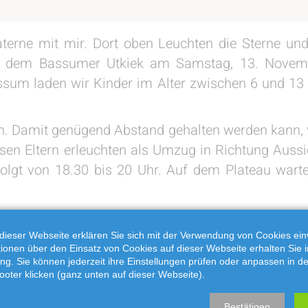
terne mit mir. Dort oben Leuchten die Sterne und
auf dem Bassumer Utkiek am Samstag, 13. Novem
sum laden wir Kinder im Alter zwischen 6 und 13 
men. Damit genügend Abstand gehalten werden kann
ssen Eltern erleuchten als Umzug in Richtung Aus
 folgt von 18.30 bis 20 Uhr. Auf dem Plateau war
eine Anmeldung per E-Mail an libbertz@jugend.bas
dieser Webseite erklären Sie sich mit der Verwendung von Cookies ein
ationen über den Einsatz von Cookies auf dieser Webseite erhalten Sie i
u tragen, sollten die Laternen aus recycelten Mate
ng. Sie können jederzeit ihre Einstellungen prüfen oder anpassen in d
ooter klicken (ganz unten auf dieser Webseite).
bisschen Farbe und anderen Materialien kann aus al
Bestätigen