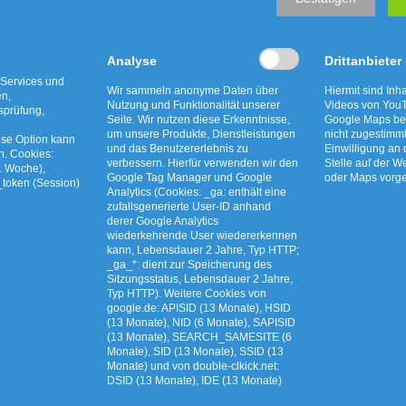
üst" der Wahl ein und besucht einen der Laternen
yne werden in einer Stunde die leuchtenden Wegbe
ldergalerie unten haben schon die ersten Hortkinder v
Analyse
Drittanbieter
 Services und
ovember, jeweils von 16 bis 18 Uhr. Pro Stun
Wir sammeln anonyme Daten über
Hiermit sind Inha
en,
Nutzung und Funktionalität unserer
Videos von YouT
tsprüfung,
 an libbertz@jugend.bassum.de möglich.
Seite. Wir nutzen diese Erkenntnisse,
Google Maps bet
um unsere Produkte, Dienstleistungen
nicht zugestimm
ese Option kann
und das Benutzererlebnis zu
Einwilligung an
n. Cookies:
verbessern. Hierfür verwenden wir den
Stelle auf der W
1 Woche),
Google Tag Manager und Google
oder Maps vor
_token (Session)
Analytics (Cookies: _ga: enthält eine
zufallsgenerierte User-ID anhand
derer Google Analytics
wiederkehrende User wiedererkennen
kann, Lebensdauer 2 Jahre, Typ HTTP;
_ga_*: dient zur Speicherung des
Sitzungsstatus, Lebensdauer 2 Jahre,
Typ HTTP). Weitere Cookies von
google.de: APISID (13 Monate), HSID
(13 Monate), NID (6 Monate), SAPISID
euzkraut und
AWG bewegt: Live-Ziehu
(13 Monate), SEARCH_SAMESITE (6
Monate), SID (13 Monate), SSID (13
zünsler richtig
Freitag auf unserem Yout
Monate) und von double-clkick.net:
DSID (13 Monate), IDE (13 Monate)
n
Kanal