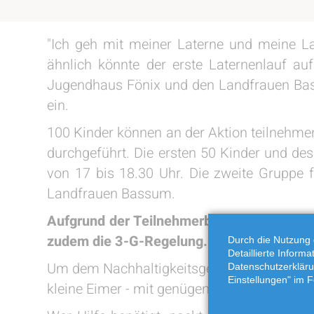
"Ich geh mit meiner Laterne und meine La
ähnlich könnte der erste Laternenlauf 
Jugendhaus Fönix und den Landfrauen Bas
ein.
100 Kinder können an der Aktion teilneh
durchgeführt. Die ersten 50 Kinder und de
von 17 bis 18.30 Uhr. Die zweite Gruppe
Landfrauen Bassum.
Aufgrund der Teilnehmerbeschränkung ist 
zudem die 3-G-Regelung.
Durch die Nutzung 
Detaillierte Inform
Um dem Nachhaltigkeitsgedanken Rechnung z
Datenschutzerkläru
Einstellungen" im F
kleine Eimer - mit genügend Fantasie, ein 