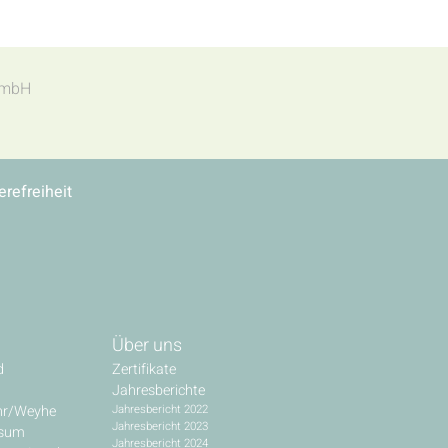
t mbH
erefreiheit
Über uns
d
Zertifikate
Jahresberichte
hr/Weyhe
Jahresbericht 2022
Jahresbericht 2023
ssum
Jahresbericht 2024