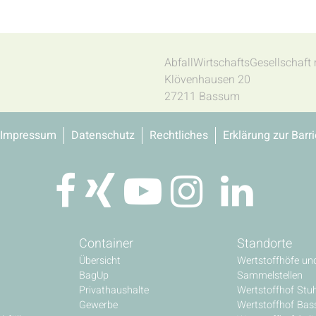
AbfallWirtschaftsGesellschaf
Klövenhausen 20
27211 Bassum
Impressum
Datenschutz
Rechtliches
Erklärung zur Barri
Container
Standorte
Übersicht
Wertstoffhöfe un
BagUp
Sammelstellen
Privathaushalte
Wertstoffhof Stu
Gewerbe
Wertstoffhof Ba