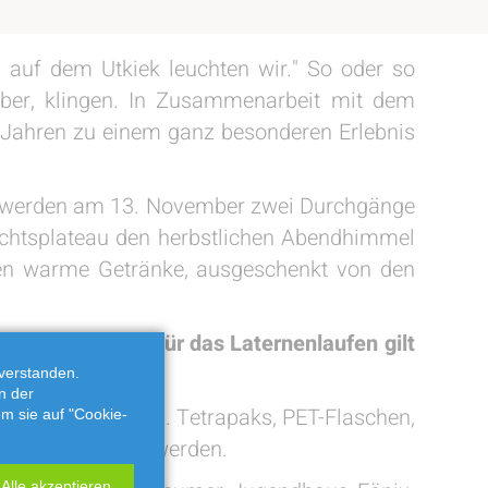
 auf dem Utkiek leuchten wir." So oder so
ber, klingen. In Zusammenarbeit mit dem
Jahren zu einem ganz besonderen Erlebnis
, werden am 13. November zwei Durchgänge
sichtsplateau den herbstlichen Abendhimmel
ten warme Getränke, ausgeschenkt von den
sum.de nötig! Für das Laternenlaufen gilt
verstanden.
n der
rialien bestehen. Tetrapaks, PET-Flaschen,
em sie auf "Cookie-
lem eine Laterne werden.
Alle akzeptieren