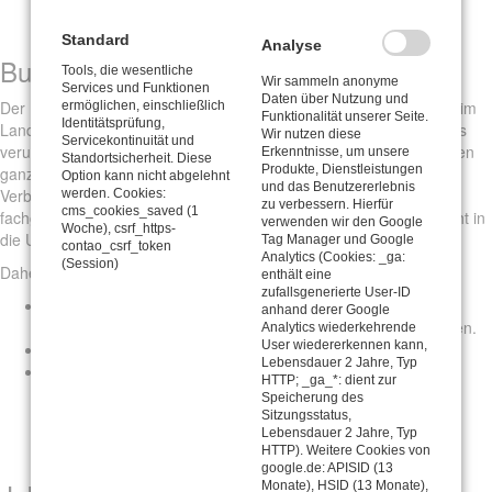
Standard
Analyse
Buchsbaumzünsler
Tools, die wesentliche
Wir sammeln anonyme
Services und Funktionen
Daten über Nutzung und
Der Buchsbaumzünsler hat sich in den vergangenen Jahren auch im
ermöglichen, einschließlich
Funktionalität unserer Seite.
Identitätsprüfung,
Landkreis Diepholz verbreitet. Die Larven des invasiven Schädlings
Wir nutzen diese
Servicekontinuität und
verursachen erhebliche Fraßschäden an Buchsbäumen und können
Erkenntnisse, um unsere
Standortsicherheit. Diese
Produkte, Dienstleistungen
ganze Pflanzen innerhalb kurzer Zeit zerstören. Um eine weitere
Option kann nicht abgelehnt
und das Benutzererlebnis
Verbreitung zu verhindern, müssen befallene Pflanzenreste
werden. Cookies:
zu verbessern. Hierfür
cms_cookies_saved (1
fachgerecht entsorgt werden. Larven, Puppen und Eier dürfen nicht in
verwenden wir den Google
Woche), csrf_https-
die Umwelt gelangen.
Tag Manager und Google
contao_csrf_token
Analytics (Cookies: _ga:
(Session)
Daher gilt:
enthält eine
zufallsgenerierte User-ID
Befallene Buchsbäume dürfen
nicht über die Biotonne, den
anhand derer Google
Kompost oder die Grünabfallannahmestellen entsorgt werden.
Analytics wiederkehrende
User wiedererkennen kann,
Die Entsorgung erfolgt verpackt über die Restabfalltonne.
Lebensdauer 2 Jahre, Typ
Alternativ nehmen die Wertstoffhöfe in Bassum, Diepholz,
HTTP; _ga_*: dient zur
Sulingen und Stuhr/Weyhe befallene Buchsbäume ebenfalls
Speicherung des
verpackt an.
Sitzungsstatus,
Lebensdauer 2 Jahre, Typ
HTTP). Weitere Cookies von
google.de: APISID (13
Monate), HSID (13 Monate),