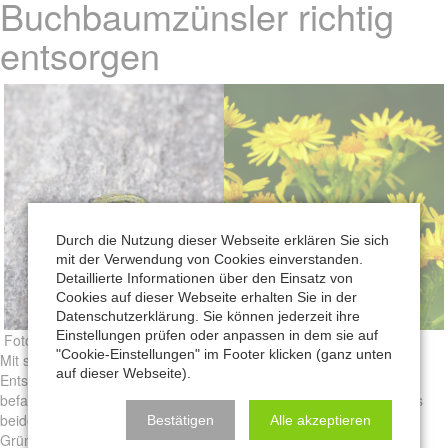
Buchbaumzünsler richtig
entsorgen
Durch die Nutzung dieser Webseite erklären Sie sich
mit der Verwendung von Cookies einverstanden.
Detaillierte Informationen über den Einsatz von
Cookies auf dieser Webseite erhalten Sie in der
Datenschutzerklärung. Sie können jederzeit ihre
Einstellungen prüfen oder anpassen in dem sie auf
Foto: Pixabay
"Cookie-Einstellungen" im Footer klicken (ganz unten
Mit steigenden Temperaturen häufen sich derzeit die Anfragen zur
auf dieser Webseite).
Entsorgung von Jakobskreuzkraut und vom Buchsbaumzünsler
befallenen Buchsbäumen. Die AWG Bassum weist darauf hin, dass
beide Materialien nicht über die Biotonne, den Kompost oder die
Bestätigen
Alle akzeptieren
Grünabfallannahme entsorgt werden dürfen.