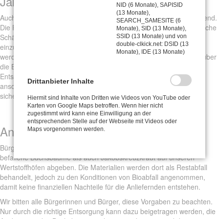
Jakobskreuzkraut
NID (6 Monate), SAPISID
(13 Monate),
Auch beim Jakobskreuzkraut ist die richtige Entsorgung entscheidend.
SEARCH_SAMESITE (6
Die Pflanze enthält Giftstoffe, die bei Mensch und Tier gesundheitliche
Monate), SID (13 Monate),
Schäden verursachen können. Um ihre weitere Ausbreitung
SSID (13 Monate) und von
double-clkick.net: DSID (13
einzudämmen, muss insbesondere die Samenbildung verhindert
Monate), IDE (13 Monate)
werden. Gejätetes Jakobskreuzkraut darf deshalb ebenfalls nicht über
die Biotonne entsorgt werden. Für eine sichere Vernichtung ist die
Entsorgung über den Restabfall erforderlich. Die Abfälle werden
Drittanbieter Inhalte
anschließend in der Restabfallbehandlungsanlage behandelt und
sicher entsorgt.
Hiermit sind Inhalte von Dritten wie Videos von YouTube oder
Karten von Google Maps betroffen. Wenn hier nicht
zugestimmt wird kann eine Einwilligung an der
entsprechenden Stelle auf der Webseite mit Videos oder
Annahme auf den Wertstoffhöfen
Maps vorgenommen werden.
Bürgerinnen und Bürger können sowohl vom Buchsbaumzünsler
befallene Buchsbäume als auch Jakobskreuzkraut auf unseren
Wertstoffhöfen abgeben. Die Materialien werden dort als Restabfall
behandelt, jedoch zu den Konditionen von Bioabfall angenommen,
damit keine finanziellen Nachteile für die Anliefernden entstehen.
Wir bitten alle Bürgerinnen und Bürger, diese Vorgaben zu beachten.
Nur durch die richtige Entsorgung kann dazu beigetragen werden, die