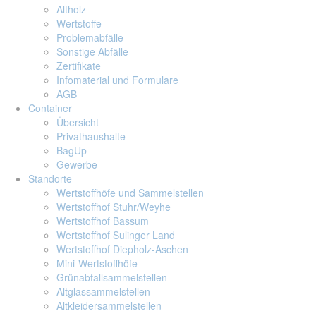
Altholz
Wertstoffe
Problemabfälle
Sonstige Abfälle
Zertifikate
Infomaterial und Formulare
AGB
Container
Übersicht
Privathaushalte
BagUp
Gewerbe
Standorte
Wertstoffhöfe und Sammelstellen
Wertstoffhof Stuhr/Weyhe
Wertstoffhof Bassum
Wertstoffhof Sulinger Land
Wertstoffhof Diepholz-Aschen
Mini-Wertstoffhöfe
Grünabfallsammelstellen
Altglassammelstellen
Altkleidersammelstellen