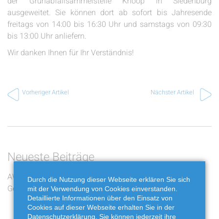
der Grünabfallsammelstelle Knoop in Siedenburg
ausgeweitet. Sie können dort ab sofort bis Jahresende
freitags von 14:00 bis 16:30 Uhr und samstags von 09:30
bis 13:00 Uhr anliefern.
Wir danken Ihnen für Ihr Verständnis!
Vorheriger Artikel
Nächster Artikel
Neueste Beiträge
AWG bewegt: Die zwölf
Jakobskreuzkraut und
Durch die Nutzung dieser Webseite erklären Sie sich
Gewinner stehen fest
Buchbaumzünsler richtig
mit der Verwendung von Cookies einverstanden.
Detaillierte Informationen über den Einsatz von
entsorgen
Cookies auf dieser Webseite erhalten Sie in der
Datenschutzerklärung. Sie können jederzeit ihre