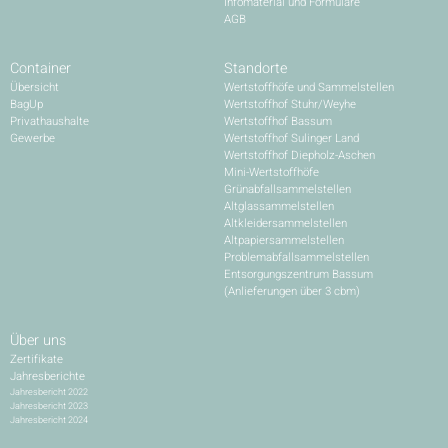
Infomaterial und Formulare
AGB
Container
Standorte
Übersicht
Wertstoffhöfe und Sammelstellen
BagUp
Wertstoffhof Stuhr/Weyhe
Privathaushalte
Wertstoffhof Bassum
Gewerbe
Wertstoffhof Sulinger Land
Wertstoffhof Diepholz-Aschen
Mini-Wertstoffhöfe
Grünabfallsammelstellen
Altglassammelstellen
Altkleidersammelstellen
Altpapiersammelstellen
Problemabfallsammelstellen
Entsorgungszentrum Bassum
(Anlieferungen über 3 cbm)
Über uns
Zertifikate
Jahresberichte
Jahresbericht 2022
Jahresbericht 2023
Jahresbericht 2024