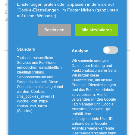
AWG bewegt: Live-
Ferienaktion mit der
Einstellungen prüfen oder anpassen in dem sie auf
"Cookie-Einstellungen" im Footer klicken (ganz unten
Ziehung am Freitag auf
Fossiliengrube
auf dieser Webseite).
unserem Youtube-Kanal
Twistringen
Bestätigen
Alle akzeptieren
Standard
Analyse
Angebote und Aktionen
Tools, die wesentliche
Wir sammeln anonyme
Services und Funktionen
Daten über Nutzung und
ermöglichen, einschließlich
Funktionalität unserer Seite.
Identitätsprüfung,
Wir nutzen diese
Servicekontinuität und
Erkenntnisse, um unsere
Standortsicherheit. Diese
Produkte, Dienstleistungen
Option kann nicht abgelehnt
und das Benutzererlebnis
werden. Cookies:
zu verbessern. Hierfür
cms_cookies_saved (1
verwenden wir den Google
Woche), csrf_https-
Tag Manager und Google
contao_csrf_token
Analytics (Cookies: _ga:
(Session)
enthält eine
zufallsgenerierte User-ID
anhand derer Google
Analytics wiederkehrende
User wiedererkennen kann,