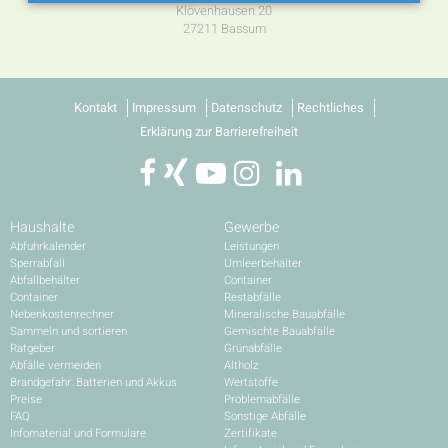
Klövenhausen 20
27211 Bassum
Kontakt
Impressum
Datenschutz
Rechtliches
Erklärung zur Barrierefreiheit
Haushalte
Gewerbe
Abfuhrkalender
Leistungen
Sperrabfall
Umleerbehälter
Abfallbehälter
Container
Container
Restabfälle
Nebenkostenrechner
Mineralische Bauabfälle
Sammeln und sortieren
Gemischte Bauabfälle
Ratgeber
Grünabfälle
Abfälle vermeiden
Altholz
Brandgefahr: Batterien und Akkus
Wertstoffe
Preise
Problemabfälle
FAQ
Sonstige Abfälle
Infomaterial und Formulare
Zertifikate