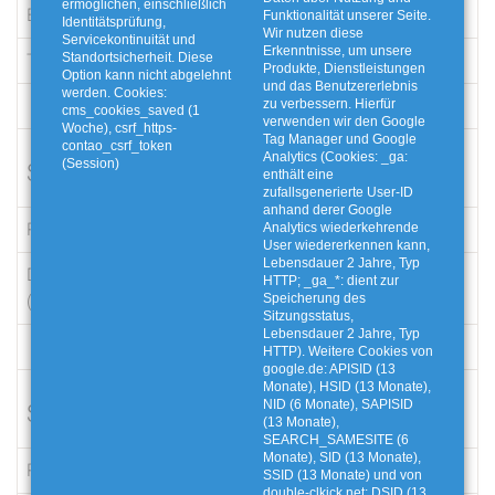
ermöglichen, einschließlich
Ehrenburg
Funktionalität unserer Seite.
Identitätsprüfung,
Wir nutzen diese
Servicekontinuität und
Erkenntnisse, um unsere
Tankstelle Schmidt
Hauptstraße 3
Standortsicherheit. Diese
Produkte, Dienstleistungen
Option kann nicht abgelehnt
und das Benutzererlebnis
werden. Cookies:
zu verbessern. Hierfür
cms_cookies_saved (1
verwenden wir den Google
Woche), csrf_https-
Tag Manager und Google
contao_csrf_token
Analytics (Cookies: _ga:
(Session)
Siedenburg
enthält eine
zufallsgenerierte User-ID
anhand derer Google
Rathaus
Allee 4
Analytics wiederkehrende
User wiedererkennen kann,
Lebensdauer 2 Jahre, Typ
Dorfmarkt und Café
Dorfstraße 32
HTTP; _ga_*: dient zur
(Mellinghausen)
Speicherung des
Sitzungsstatus,
Lebensdauer 2 Jahre, Typ
HTTP). Weitere Cookies von
google.de: APISID (13
Monate), HSID (13 Monate),
NID (6 Monate), SAPISID
Stuhr
(13 Monate),
SEARCH_SAMESITE (6
Monate), SID (13 Monate),
Rathaus
Blockener Straße 6
SSID (13 Monate) und von
double-clkick.net: DSID (13