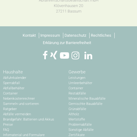
AbfallWirtschaftsGesellschaft mbH
Klövenhausen 20
27211 Bassum
Kontakt
Impressum
Datenschutz
Rechtliches
Erklärung zur Barrierefreiheit
Haushalte
Gewerbe
Abfuhrkalender
Leistungen
Sperrabfall
Umleerbehälter
Abfallbehälter
Container
Container
Restabfälle
Nebenkostenrechner
Mineralische Bauabfälle
Sammeln und sortieren
Gemischte Bauabfälle
Ratgeber
Grünabfälle
Abfälle vermeiden
Altholz
Brandgefahr: Batterien und Akkus
Wertstoffe
Preise
Problemabfälle
FAQ
Sonstige Abfälle
Infomaterial und Formulare
Zertifikate