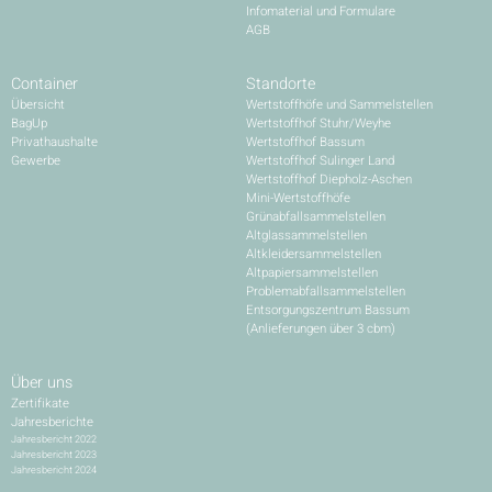
Infomaterial und Formulare
AGB
Container
Standorte
Übersicht
Wertstoffhöfe und Sammelstellen
BagUp
Wertstoffhof Stuhr/Weyhe
Privathaushalte
Wertstoffhof Bassum
Gewerbe
Wertstoffhof Sulinger Land
Wertstoffhof Diepholz-Aschen
Mini-Wertstoffhöfe
Grünabfallsammelstellen
Altglassammelstellen
Altkleidersammelstellen
Altpapiersammelstellen
Problemabfallsammelstellen
Entsorgungszentrum Bassum
(Anlieferungen über 3 cbm)
Über uns
Zertifikate
Jahresberichte
Jahresbericht 2022
Jahresbericht 2023
Jahresbericht 2024