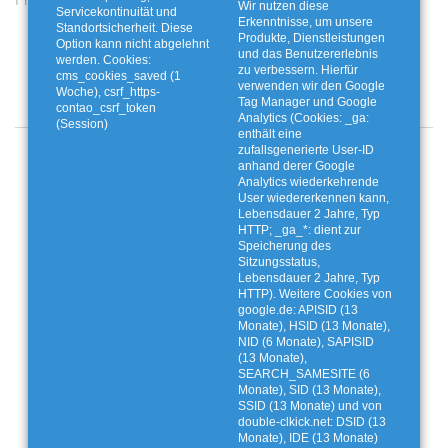
Frost in der Tonne
Wertvolle Bioabfälle - Für
Wir nutzen diese
Servicekontinuität und
uns und unsere Umwelt
Erkenntnisse, um unsere
Standortsicherheit. Diese
Produkte, Dienstleistungen
Option kann nicht abgelehnt
und das Benutzererlebnis
werden. Cookies:
zu verbessern. Hierfür
cms_cookies_saved (1
verwenden wir den Google
Woche), csrf_https-
Tag Manager und Google
contao_csrf_token
Analytics (Cookies: _ga:
(Session)
enthält eine
zufallsgenerierte User-ID
Angebote und Aktionen
anhand derer Google
Analytics wiederkehrende
User wiedererkennen kann,
Lebensdauer 2 Jahre, Typ
HTTP; _ga_*: dient zur
Speicherung des
Sitzungsstatus,
Lebensdauer 2 Jahre, Typ
HTTP). Weitere Cookies von
google.de: APISID (13
Monate), HSID (13 Monate),
NID (6 Monate), SAPISID
(13 Monate),
SEARCH_SAMESITE (6
Monate), SID (13 Monate),
SSID (13 Monate) und von
double-clkick.net: DSID (13
Monate), IDE (13 Monate)