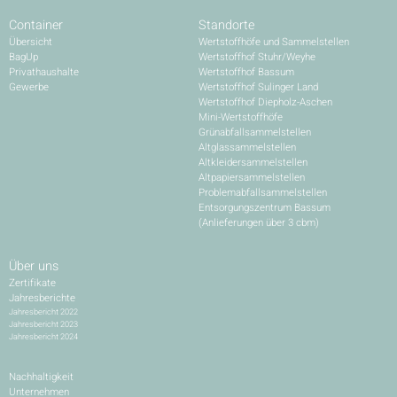
Container
Standorte
Übersicht
Wertstoffhöfe und Sammelstellen
BagUp
Wertstoffhof Stuhr/Weyhe
Privathaushalte
Wertstoffhof Bassum
Gewerbe
Wertstoffhof Sulinger Land
Wertstoffhof Diepholz-Aschen
Mini-Wertstoffhöfe
Grünabfallsammelstellen
Altglassammelstellen
Altkleidersammelstellen
Altpapiersammelstellen
Problemabfallsammelstellen
Entsorgungszentrum Bassum
(Anlieferungen über 3 cbm)
Über uns
Zertifikate
Jahresberichte
Jahresbericht 2022
Jahresbericht 2023
Jahresbericht 2024
Nachhaltigkeit
Unternehmen