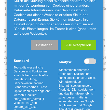
Durch die Nutzung dieser Webseite erklären Sie sich
möchte das Unternehmen Bewusstsein dafür schaffen,
mit der Verwendung von Cookies einverstanden.
dass der Abfall von heute "zu einer wertvollen Ressource für
Detaillierte Informationen über den Einsatz von
die Reifen von morgen wird".
Cookies auf dieser Webseite erhalten Sie in der
Datenschutzerklärung. Sie können jederzeit ihre
Einstellungen prüfen oder anpassen in dem sie auf
"Cookie-Einstellungen" im Footer klicken (ganz unten
Über Michelin
auf dieser Webseite).
Michelin ist ein französischer Reifenhersteller mit Sitz im
mittelfranzösischen Clermont-Ferrand. Das Unternehmen
Bestätigen
Alle akzeptieren
entwickelt seit mehr als 130 Jahren Reifen,
Dienstleistungen und Lösungen für eine nachhaltige
Standard
Analyse
Mobilität. Rund 127.000 Beschäftigte sind auf fünf
Tools, die wesentliche
Kontinenten aktiv, im Jahr 2018 wurden 200 Millionen
Wir sammeln anonyme
Services und Funktionen
Daten über Nutzung und
Reifen produziert. Michelin ist in 170 Ländern vertreten.
ermöglichen, einschließlich
Funktionalität unserer Seite.
Identitätsprüfung,
Wir nutzen diese
Servicekontinuität und
Erkenntnisse, um unsere
Standortsicherheit. Diese
Produkte, Dienstleistungen
Option kann nicht abgelehnt
und das Benutzererlebnis
Nächster Artikel
werden. Cookies:
zu verbessern. Hierfür
cms_cookies_saved (1
verwenden wir den Google
Woche), csrf_https-
Tag Manager und Google
contao_csrf_token
Analytics (Cookies: _ga: