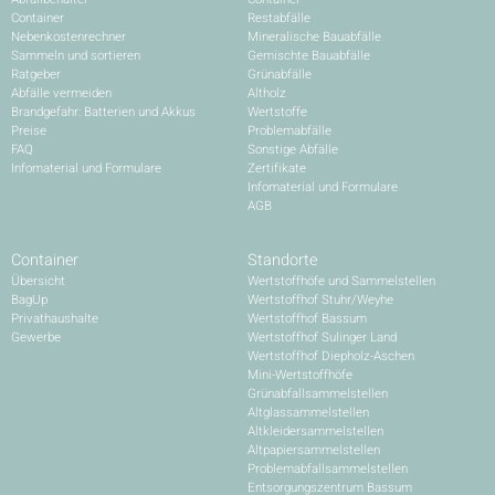
Container
Restabfälle
Nebenkostenrechner
Mineralische Bauabfälle
Sammeln und sortieren
Gemischte Bauabfälle
Ratgeber
Grünabfälle
Abfälle vermeiden
Altholz
Brandgefahr: Batterien und Akkus
Wertstoffe
Preise
Problemabfälle
FAQ
Sonstige Abfälle
Infomaterial und Formulare
Zertifikate
Infomaterial und Formulare
AGB
Container
Standorte
Übersicht
Wertstoffhöfe und Sammelstellen
BagUp
Wertstoffhof Stuhr/Weyhe
Privathaushalte
Wertstoffhof Bassum
Gewerbe
Wertstoffhof Sulinger Land
Wertstoffhof Diepholz-Aschen
Mini-Wertstoffhöfe
Grünabfallsammelstellen
Altglassammelstellen
Altkleidersammelstellen
Altpapiersammelstellen
Problemabfallsammelstellen
Entsorgungszentrum Bassum