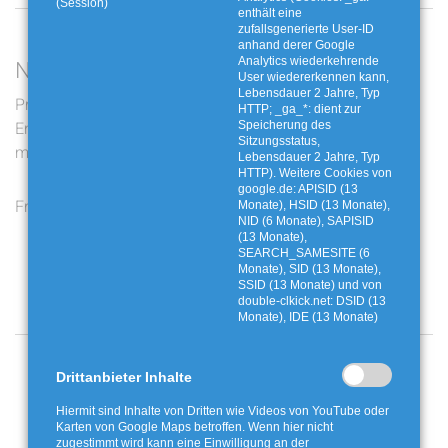
(Session)
enthält eine
zufallsgenerierte User-ID
anhand derer Google
Analytics wiederkehrende
Neueste Beiträge
User wiedererkennen kann,
Lebensdauer 2 Jahre, Typ
Preis- und
Digitale Lernallianzen: KI-
HTTP; _ga_*: dient zur
Entgeltanpassungen: Das
Reportage zu
Speicherung des
Sitzungsstatus,
müssen Sie jetzt wissen
Problemabfällen
Lebensdauer 2 Jahre, Typ
HTTP). Weitere Cookies von
google.de: APISID (13
Frost in der Tonne
Wertvolle Bioabfälle - Für
Monate), HSID (13 Monate),
NID (6 Monate), SAPISID
uns und unsere Umwelt
(13 Monate),
SEARCH_SAMESITE (6
Monate), SID (13 Monate),
SSID (13 Monate) und von
double-clkick.net: DSID (13
Monate), IDE (13 Monate)
Angebote und Aktionen
Drittanbieter Inhalte
Hiermit sind Inhalte von Dritten wie Videos von YouTube oder
Karten von Google Maps betroffen. Wenn hier nicht
zugestimmt wird kann eine Einwilligung an der