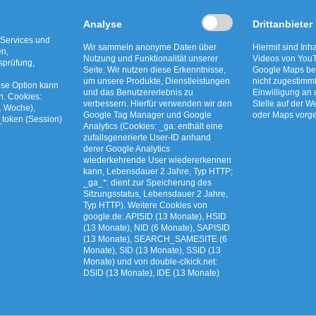
ter wieder aufgebaut, sodass er bald wieder Rest
Analyse
Drittanbieter
.
 Services und
Wir sammeln anonyme Daten über
Hiermit sind Inha
en,
Nutzung und Funktionalität unserer
Videos von YouT
tsprüfung,
Seite. Wir nutzen diese Erkenntnisse,
Google Maps bet
um unsere Produkte, Dienstleistungen
nicht zugestimm
ese Option kann
und das Benutzererlebnis zu
Einwilligung an
n. Cookies:
verbessern. Hierfür verwenden wir den
Stelle auf der W
1 Woche),
Google Tag Manager und Google
oder Maps vor
_token (Session)
Analytics (Cookies: _ga: enthält eine
zufallsgenerierte User-ID anhand
derer Google Analytics
wiederkehrende User wiedererkennen
kann, Lebensdauer 2 Jahre, Typ HTTP;
_ga_*: dient zur Speicherung des
Sitzungsstatus, Lebensdauer 2 Jahre,
Typ HTTP). Weitere Cookies von
euzkraut und
AWG bewegt: Live-Ziehu
google.de: APISID (13 Monate), HSID
(13 Monate), NID (6 Monate), SAPISID
zünsler richtig
Freitag auf unserem Yout
(13 Monate), SEARCH_SAMESITE (6
Monate), SID (13 Monate), SSID (13
n
Kanal
Monate) und von double-clkick.net:
DSID (13 Monate), IDE (13 Monate)