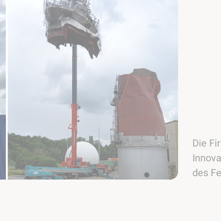
Die F
Innova
des F