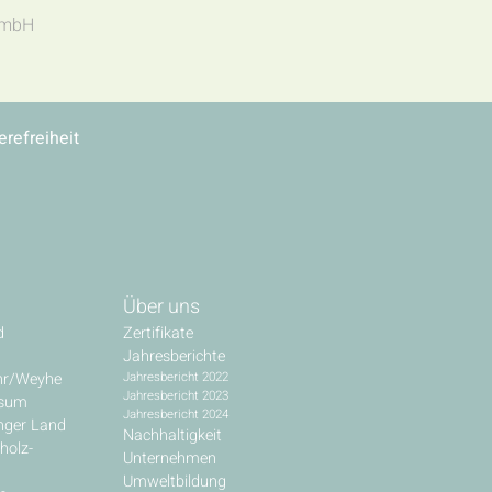
t mbH
erefreiheit
Über uns
d
Zertifikate
Jahresberichte
hr/Weyhe
Jahresbericht 2022
Jahresbericht 2023
ssum
Jahresbericht 2024
inger Land
Nachhaltigkeit
holz-
Unternehmen
Umweltbildung