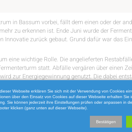
m in Bassum vorbei, fällt dem einen oder der ande
t mehr zu erkennen ist. Ende Juni wurde der Ferme
 Innovatie zurück gebaut. Grund dafür war das Ein
m eine wichtige Rolle. Die angelieferten Restabfä
 Fermenterturm statt. Abfälle vergären über einen 
wird zur Energiegewinnung genutzt. Die dabei ent
us geleitet.
dieser Webseite erklären Sie sich mit der Verwendung von Cookies ein
eil des Fermenters von einem Mitarbeiter der bea
ationen über den Einsatz von Cookies auf dieser Webseite erhalten Sie i
ng. Sie können jederzeit ihre Einstellungen prüfen oder anpassen in d
werden konnte. Dabei handelt es sich um ca. 25 To
ooter klicken (ganz unten auf dieser Webseite).
ran benötigte. Das Bild veranschaulicht die Maßn
lzogen. Nachdem der "Kopf" des Fermenters abgeho
Bestätigen