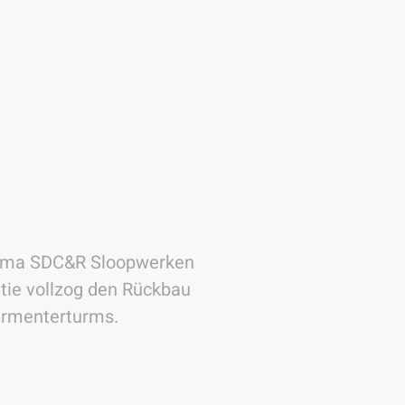
irma SDC&R Sloopwerken
tie vollzog den Rückbau
ermenterturms.