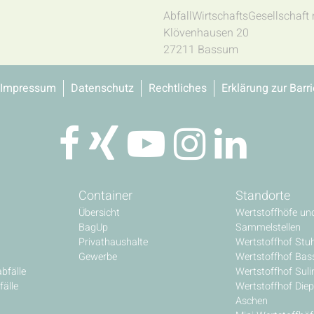
AbfallWirtschaftsGesellschaf
Klövenhausen 20
27211 Bassum
Impressum
Datenschutz
Rechtliches
Erklärung zur Barri
Container
Standorte
Übersicht
Wertstoffhöfe un
BagUp
Sammelstellen
Privathaushalte
Wertstoffhof Stu
Gewerbe
Wertstoffhof Ba
bfälle
Wertstoffhof Sul
älle
Wertstoffhof Diep
Aschen