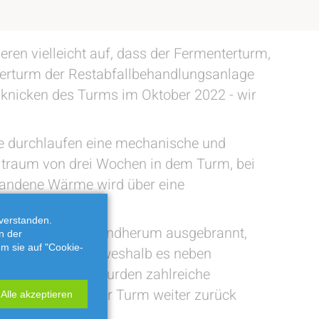
ren vielleicht auf, dass der Fermenterturm,
nterturm der Restabfallbehandlungsanlage
knicken des Turms im Oktober 2022 - wir
lle durchlaufen eine mechanische und
Zeitraum von drei Wochen in dem Turm, bei
standene Wärme wird über eine
verstanden.
uftragten Firma rundherum ausgebrannt,
n der
em sie auf "Cookie-
nnen an Gewicht, weshalb es neben
ahme gut. Zuvor wurden zahlreiche
ben war, wurde der Turm weiter zurück
Alle akzeptieren