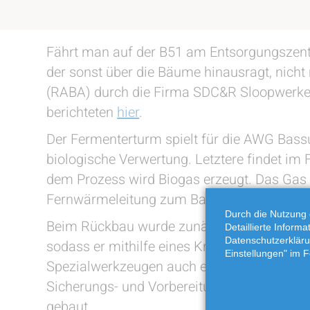
Fährt man auf der B51 am Entsorgungszentru
der sonst über die Bäume hinausragt, nich
(RABA) durch die Firma SDC&R Sloopwerken
berichteten
hier
.
Der Fermenterturm spielt für die AWG Bassu
biologische Verwertung. Letztere findet im
dem Prozess wird Biogas erzeugt. Das Gas 
Fernwärmeleitung zum Bassumer Krankenha
Durch die Nutzung 
Beim Rückbau wurde zunächst der oberste T
Detaillierte Inform
Datenschutzerkläru
sodass er mithilfe eines Krans abgehoben 
Einstellungen" im F
Spezialwerkzeugen auch einen geeigneten K
Sicherungs- und Vorbereitungsschritte vol
gebaut.