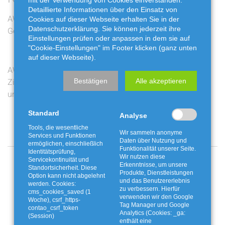
mit der Verwendung von Cookies einverstanden.
Detaillierte Informationen über den Einsatz von
AWG bewegt: Die zwölf
Jakobskreuzkraut und
Cookies auf dieser Webseite erhalten Sie in der
Datenschutzerklärung. Sie können jederzeit ihre
Gewinner stehen fest
Buchbaumzünsler richtig
Einstellungen prüfen oder anpassen in dem sie auf
entsorgen
"Cookie-Einstellungen" im Footer klicken (ganz unten
auf dieser Webseite).
AWG bewegt: Live-
Ferienaktion mit der
Ziehung am Freitag auf
Fossiliengrube
Bestätigen
Alle akzeptieren
unserem Youtube-Kanal
Twistringen
Standard
Analyse
Tools, die wesentliche
Wir sammeln anonyme
Services und Funktionen
Daten über Nutzung und
ermöglichen, einschließlich
Funktionalität unserer Seite.
Identitätsprüfung,
Wir nutzen diese
Angebote und Aktionen
Servicekontinuität und
Erkenntnisse, um unsere
Standortsicherheit. Diese
Produkte, Dienstleistungen
Option kann nicht abgelehnt
und das Benutzererlebnis
werden. Cookies:
zu verbessern. Hierfür
cms_cookies_saved (1
verwenden wir den Google
Woche), csrf_https-
Tag Manager und Google
contao_csrf_token
Analytics (Cookies: _ga:
(Session)
enthält eine