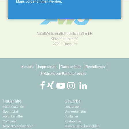
Maps vorgenommen werden.
AbfallWirtschaftsGesellschaft mbH
Klövenhausen 20
27211 Bassum
Kontakt
Impressum
Datenschutz
Rechtliches
Erklärung zur Barrierefreiheit
Haushalte
Gewerbe
Abfuhrkalender
Leistungen
Sperrabfall
Umleerbehälter
Abfallbehälter
Container
Container
Restabfälle
Nebenkostenrechner
Mineralische Bauabfälle