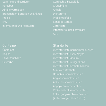
Sammeln und sortieren
Gemischte Bauabfälle
Ratgeber
Grünabfälle
Abfälle vermeiden
Altholz
Brandgefahr: Batterien und Akkus
Wertstoffe
Preise
Problemabfälle
FAQ
Sonstige Abfälle
Infomaterial und Formulare
Zertifikate
Infomaterial und Formulare
AGB
Container
Standorte
Übersicht
Wertstoffhöfe und Sammelstellen
BagUp
Wertstoffhof Stuhr/Weyhe
Privathaushalte
Wertstoffhof Bassum
Gewerbe
Wertstoffhof Sulinger Land
Wertstoffhof Diepholz-Aschen
Mini-Wertstoffhöfe
Grünabfallsammelstellen
Altglassammelstellen
Altkleidersammelstellen
Altpapiersammelstellen
Problemabfallsammelstellen
Entsorgungszentrum Bassum
(Anlieferungen über 3 cbm)