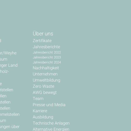
Über uns
d
Zertifikate
Jahresberichte
hr/Weyhe
Jahresbericht 2022
Jahresbericht 2023
ssum
Jahresbericht 2024
inger Land
Nachhaltigkeit
holz-
Unternehmen
Umweltbildung
e
Zero Waste
stellen
AWG bewegt
llen
Team
tellen
Presse und Media
tellen
Karriere
melstellen
Ausbildung
rum
Technische Anlagen
ungen über
Alternative Energien