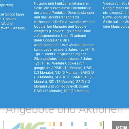
en,
Nutzung und Funktionalität unserer
Videos von YouT
tsprüfung,
Seite. Wir nutzen diese Erkenntnisse,
Google Maps bet
um unsere Produkte, Dienstleistungen
nicht zugestimm
ese Option kann
und das Benutzererlebnis zu
Einwilligung an
n. Cookies:
verbessern. Hierfür verwenden wir den
Stelle auf der W
1 Woche),
Google Tag Manager und Google
oder Maps vor
_token (Session)
Analytics (Cookies: _ga: enthält eine
zufallsgenerierte User-ID anhand
euzkraut und
AWG bewegt: Live-Ziehu
derer Google Analytics
wiederkehrende User wiedererkennen
zünsler richtig
Freitag auf unserem Yout
kann, Lebensdauer 2 Jahre, Typ HTTP;
_ga_*: dient zur Speicherung des
n
Kanal
Sitzungsstatus, Lebensdauer 2 Jahre,
Typ HTTP). Weitere Cookies von
google.de: APISID (13 Monate), HSID
(13 Monate), NID (6 Monate), SAPISID
(13 Monate), SEARCH_SAMESITE (6
Monate), SID (13 Monate), SSID (13
Monate) und von double-clkick.net:
DSID (13 Monate), IDE (13 Monate)
Angebote und Aktionen