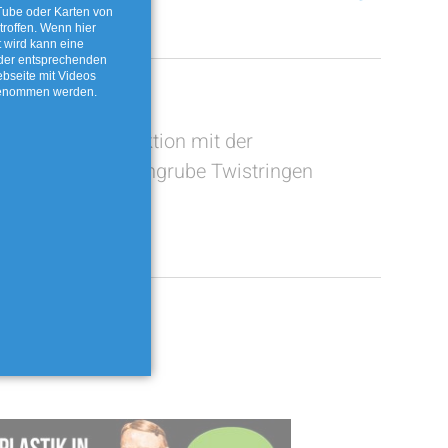
ube oder Karten von
roffen. Wenn hier
t wird kann eine
 der entsprechenden
ebseite mit Videos
genommen werden.
ng am
Ferienaktion mit der
ube-
Fossiliengrube Twistringen