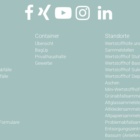
Container
Standorte
Übersicht
Wertstoffhöfe un
BagUp
Sammelstellen
Privathaushalte
Wertstoffhof Stu
Gewerbe
Wertstoffhof Ba
bfälle
Wertstoffhof Sul
älle
Wertstoffhof Diep
Aschen
Mini-Wertstoffhöf
Grünabfallsammel
Altglassammelste
Altkleidersammels
Altpapiersammels
 Formulare
Problemabfallsam
Entsorgungszent
Bassum (Anliefer