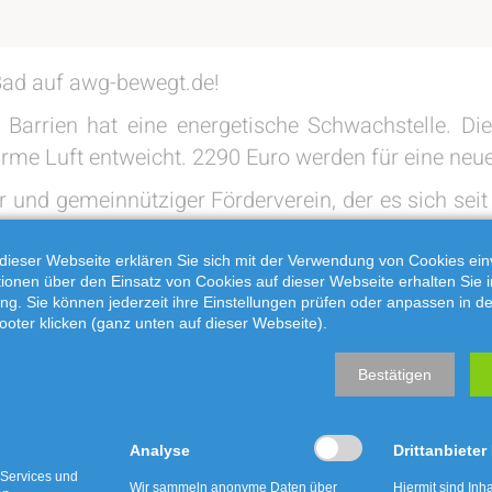
Bad auf awg-bewegt.de!
 Barrien hat eine energetische Schwachstelle. Di
warme Luft entweicht. 2290 Euro werden für eine ne
er und gemeinnütziger Förderverein, der es sich se
esen zu erhalten.
dieser Webseite erklären Sie sich mit der Verwendung von Cookies ein
noch heute www.awg-bewegt.de und informieren S
ationen über den Einsatz von Cookies auf dieser Webseite erhalten Sie i
 ökologisches Projekt umsetzen, benötigen dafür a
ng. Sie können jederzeit ihre Einstellungen prüfen oder anpassen in d
ooter klicken (ganz unten auf dieser Webseite).
chen Sie noch heute ein Projekt ein und realisieren S
eis!
Bestätigen
Analyse
Drittanbieter
 Services und
Wir sammeln anonyme Daten über
Hiermit sind Inha