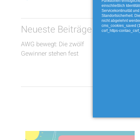
Funktionen ermöglich
einschließlich Identitä
Servicekontinuität und
Standortsicherheit. Di
nicht abgelehnt werde
Neueste Beiträge
cms_cookies_saved (
csrf_https-contao_csrf
AWG bewegt: Die zwölf
Jakobskr
Gewinner stehen fest
Buchbaum
entsorge