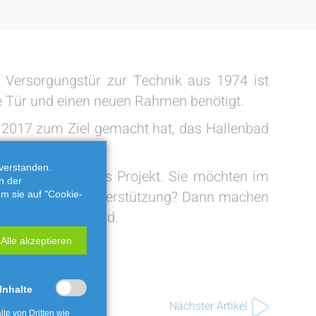
e Versorgungstür zur Technik aus 1974 ist
ue Tür und einen neuen Rahmen benötigt.
it 2017 zum Ziel gemacht hat, das Hallenbad
verstanden.
ie sich über das Projekt. Sie möchten im
n der
ber finanzielle Unterstützung? Dann machen
em sie auf "Cookie-
ie es mit der Crowd.
Alle akzeptieren
 Inhalte
Nächster Artikel
lte von Dritten wie