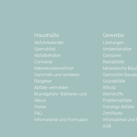
Haushalte
Gewerbe
Abfuhrkalender
Leistungen
Sperrabfall
Umleerbehälter
Abfallbehälter
Container
Container
Restabfälle
Nebenkostenrechner
Mineralische Baua
Sammeln und sortieren
Gemischte Bauabf
Ratgeber
Grünabfälle
Abfälle vermeiden
Altholz
Brandgefahr: Batterien und
Wertstoffe
Akkus
Problemabfälle
Preise
Sonstige Abfälle
FAQ
Zertifikate
Infomaterial und Formulare
Infomaterial und
AGB