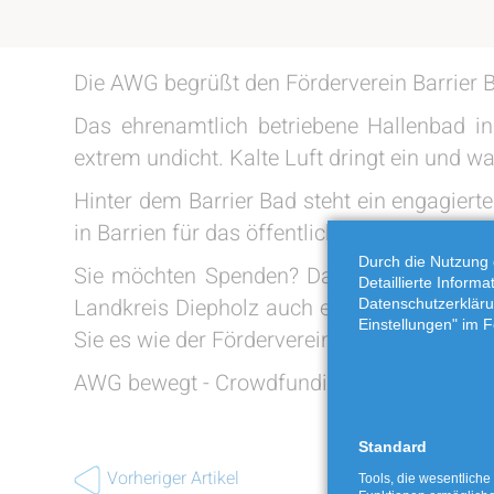
Die AWG begrüßt den Förderverein Barrier 
Das ehrenamtlich betriebene Hallenbad in
extrem undicht. Kalte Luft dringt ein und 
Hinter dem Barrier Bad steht ein engagiert
in Barrien für das öffentliche Gesundheitsw
Durch die Nutzung 
Sie möchten Spenden? Dann besuchen Sie 
Detaillierte Inform
Landkreis Diepholz auch ein soziales oder
Datenschutzerkläru
Einstellungen" im F
Sie es wie der Förderverein Barrier Bad, rei
AWG bewegt - Crowdfunding für den Landkr
Standard
Vorheriger Artikel
Tools, die wesentliche