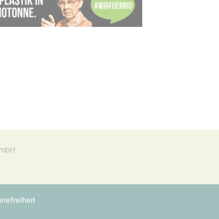
t mbH
erefreiheit