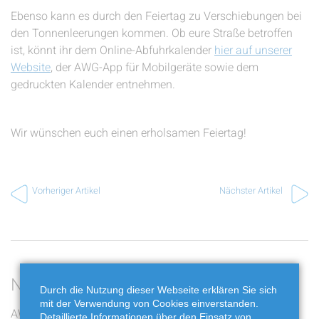
Ebenso kann es durch den Feiertag zu Verschiebungen bei
den Tonnenleerungen kommen. Ob eure Straße betroffen
ist, könnt ihr dem Online-Abfuhrkalender
hier auf unserer
Website
, der AWG-App für Mobilgeräte sowie dem
gedruckten Kalender entnehmen.
Wir wünschen euch einen erholsamen Feiertag!
Vorheriger Artikel
Nächster Artikel
Neueste Beiträge
Durch die Nutzung dieser Webseite erklären Sie sich
mit der Verwendung von Cookies einverstanden.
AWG bewegt: Die zwölf
Jakobskreuzkraut und
Detaillierte Informationen über den Einsatz von