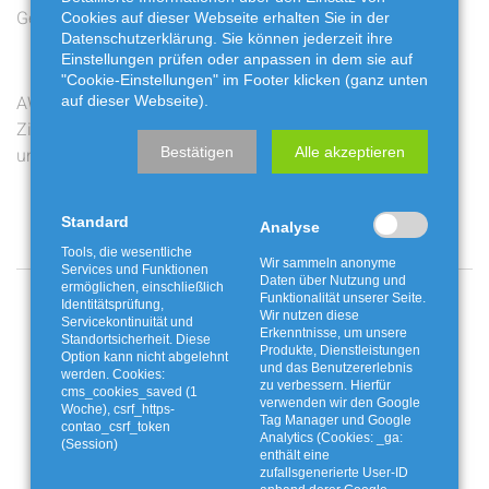
Gewinner stehen fest
Buchbaumzünsler richtig
Cookies auf dieser Webseite erhalten Sie in der
Datenschutzerklärung. Sie können jederzeit ihre
entsorgen
Einstellungen prüfen oder anpassen in dem sie auf
"Cookie-Einstellungen" im Footer klicken (ganz unten
AWG bewegt: Live-
Ferienaktion mit der
auf dieser Webseite).
Ziehung am Freitag auf
Fossiliengrube
Bestätigen
Alle akzeptieren
unserem Youtube-Kanal
Twistringen
Standard
Analyse
Tools, die wesentliche
Wir sammeln anonyme
Services und Funktionen
Daten über Nutzung und
ermöglichen, einschließlich
Angebote und Aktionen
Funktionalität unserer Seite.
Identitätsprüfung,
Wir nutzen diese
Servicekontinuität und
Erkenntnisse, um unsere
Standortsicherheit. Diese
Produkte, Dienstleistungen
Option kann nicht abgelehnt
und das Benutzererlebnis
werden. Cookies:
zu verbessern. Hierfür
cms_cookies_saved (1
verwenden wir den Google
Woche), csrf_https-
Tag Manager und Google
contao_csrf_token
Analytics (Cookies: _ga:
(Session)
enthält eine
zufallsgenerierte User-ID