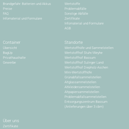
Brandgefahr: Batterien und Akkus
Wertstoffe
Preise
Problemabfälle
FAQ
Sonstige Abfälle
Infomaterial und Formulare
Zertifikate
Infomaterial und Formulare
AGB
Container
Standorte
Übersicht
Wertstoffhöfe und Sammelstellen
BagUp
Wertstoffhof Stuhr/Weyhe
Privathaushalte
Wertstoffhof Bassum
Gewerbe
Wertstoffhof Sulinger Land
Wertstoffhof Diepholz-Aschen
Mini-Wertstoffhöfe
Grünabfallsammelstellen
Altglassammelstellen
Altkleidersammelstellen
Altpapiersammelstellen
Problemabfallsammelstellen
Entsorgungszentrum Bassum
(Anlieferungen über 3 cbm)
Über uns
Zertifikate