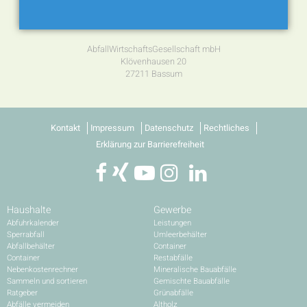
AbfallWirtschaftsGesellschaft mbH
Klövenhausen 20
27211 Bassum
Kontakt
Impressum
Datenschutz
Rechtliches
Erklärung zur Barrierefreiheit
Haushalte
Gewerbe
Abfuhrkalender
Leistungen
Sperrabfall
Umleerbehälter
Abfallbehälter
Container
Container
Restabfälle
Nebenkostenrechner
Mineralische Bauabfälle
Sammeln und sortieren
Gemischte Bauabfälle
Ratgeber
Grünabfälle
Abfälle vermeiden
Altholz