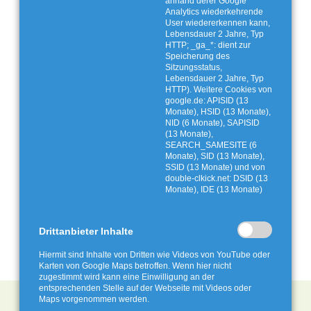
anhand derer Google
Analytics wiederkehrende
User wiedererkennen kann,
Lebensdauer 2 Jahre, Typ
HTTP; _ga_*: dient zur
Speicherung des
Sitzungsstatus,
Lebensdauer 2 Jahre, Typ
HTTP). Weitere Cookies von
google.de: APISID (13
Monate), HSID (13 Monate),
NID (6 Monate), SAPISID
(13 Monate),
SEARCH_SAMESITE (6
Monate), SID (13 Monate),
SSID (13 Monate) und von
double-clkick.net: DSID (13
Monate), IDE (13 Monate)
Drittanbieter Inhalte
Hiermit sind Inhalte von Dritten wie Videos von YouTube oder
Karten von Google Maps betroffen. Wenn hier nicht
zugestimmt wird kann eine Einwilligung an der
entsprechenden Stelle auf der Webseite mit Videos oder
Maps vorgenommen werden.