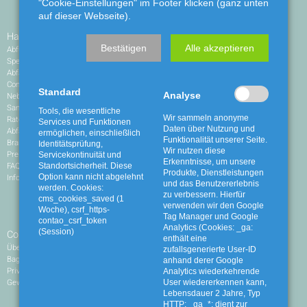
"Cookie-Einstellungen" im Footer klicken (ganz unten
auf dieser Webseite).
Haushalte
Gewerbe
Bestätigen
Alle akzeptieren
Abfuhrkalender
Leistungen
Sperrabfall
Umleerbehälter
Abfallbehälter
Container
Container
Restabfälle
Standard
Analyse
Nebenkostenrechner
Mineralische Bauabfälle
Sammeln und sortieren
Gemischte Bauabfälle
Tools, die wesentliche
Wir sammeln anonyme
Ratgeber
Grünabfälle
Services und Funktionen
Daten über Nutzung und
Abfälle vermeiden
Altholz
ermöglichen, einschließlich
Funktionalität unserer Seite.
Brandgefahr: Batterien und Akkus
Wertstoffe
Identitätsprüfung,
Wir nutzen diese
Preise
Problemabfälle
Servicekontinuität und
Erkenntnisse, um unsere
FAQ
Sonstige Abfälle
Standortsicherheit. Diese
Produkte, Dienstleistungen
Infomaterial und Formulare
Zertifikate
Option kann nicht abgelehnt
und das Benutzererlebnis
werden. Cookies:
Infomaterial und Formulare
zu verbessern. Hierfür
cms_cookies_saved (1
AGB
verwenden wir den Google
Woche), csrf_https-
Tag Manager und Google
contao_csrf_token
Analytics (Cookies: _ga:
(Session)
Container
Standorte
enthält eine
Übersicht
Wertstoffhöfe und Sammelstellen
zufallsgenerierte User-ID
BagUp
Wertstoffhof Stuhr/Weyhe
anhand derer Google
Privathaushalte
Wertstoffhof Bassum
Analytics wiederkehrende
Gewerbe
Wertstoffhof Sulinger Land
User wiedererkennen kann,
Wertstoffhof Diepholz-Aschen
Lebensdauer 2 Jahre, Typ
HTTP; _ga_*: dient zur
Mini-Wertstoffhöfe