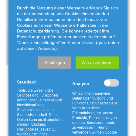
Durch die Nutzung dieser Webseite erklären Sie sich
mit der Verwendung von Cookies einverstanden.
Detaillierte Informationen über den Einsatz von
Cookies auf dieser Webseite erhalten Sie in der
Datenschutzerklärung. Sie können jederzeit ihre
Einstellungen prüfen oder anpassen in dem sie auf
"Cookie-Einstellungen" im Footer klicken (ganz unten
auf dieser Webseite).
Bestätigen
Alle akzeptieren
Werdegang
Studium der Betriebswirtschaftslehre
Standard
Analyse
(FH Gelsenkirchen)
Tools, die wesentliche
Wir sammeln anonyme
Services und Funktionen
Seit 2004 bei der AWG und hkw
Daten über Nutzung und
ermöglichen, einschließlich
Funktionalität unserer Seite.
blumenthal GmbH
Identitätsprüfung,
Wir nutzen diese
Servicekontinuität und
Erkenntnisse, um unsere
Standortsicherheit. Diese
Produkte, Dienstleistungen
Option kann nicht abgelehnt
und das Benutzererlebnis
werden. Cookies:
zu verbessern. Hierfür
cms_cookies_saved (1
verwenden wir den Google
Woche), csrf_https-
Kontakt
04241 / 801-125