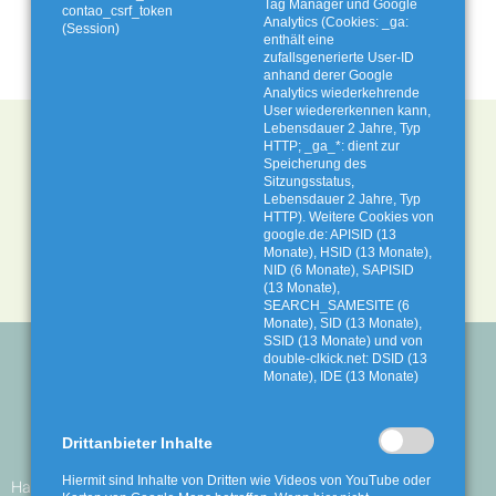
Tag Manager und Google
contao_csrf_token
Analytics (Cookies: _ga:
(Session)
enthält eine
zufallsgenerierte User-ID
anhand derer Google
Analytics wiederkehrende
User wiedererkennen kann,
Lebensdauer 2 Jahre, Typ
HTTP; _ga_*: dient zur
Speicherung des
Sitzungsstatus,
Lebensdauer 2 Jahre, Typ
HTTP). Weitere Cookies von
AbfallWirtschaftsGesellschaft mbH
google.de: APISID (13
Klövenhausen 20
Monate), HSID (13 Monate),
27211 Bassum
NID (6 Monate), SAPISID
(13 Monate),
SEARCH_SAMESITE (6
Monate), SID (13 Monate),
SSID (13 Monate) und von
Kontakt
Impressum
Datenschutz
Rechtliches
double-clkick.net: DSID (13
Monate), IDE (13 Monate)
Erklärung zur Barrierefreiheit
Drittanbieter Inhalte
Hiermit sind Inhalte von Dritten wie Videos von YouTube oder
Haushalte
Gewerbe