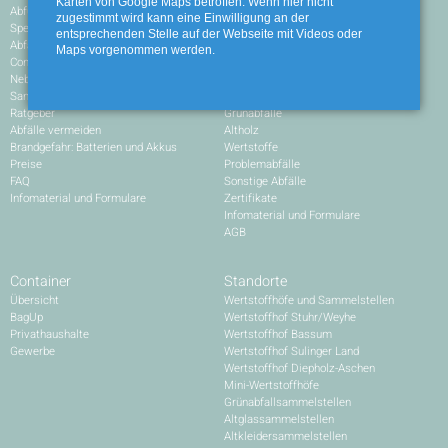
Karten von Google Maps betroffen. Wenn hier nicht
Abfuhrkalender
Leistungen
zugestimmt wird kann eine Einwilligung an der
Sperrabfall
Umleerbehälter
entsprechenden Stelle auf der Webseite mit Videos oder
Abfallbehälter
Container
Maps vorgenommen werden.
Container
Restabfälle
Nebenkostenrechner
Mineralische Bauabfälle
Sammeln und sortieren
Gemischte Bauabfälle
Ratgeber
Grünabfälle
Abfälle vermeiden
Altholz
Brandgefahr: Batterien und Akkus
Wertstoffe
Preise
Problemabfälle
FAQ
Sonstige Abfälle
Infomaterial und Formulare
Zertifikate
Infomaterial und Formulare
AGB
Container
Standorte
Übersicht
Wertstoffhöfe und Sammelstellen
BagUp
Wertstoffhof Stuhr/Weyhe
Privathaushalte
Wertstoffhof Bassum
Gewerbe
Wertstoffhof Sulinger Land
Wertstoffhof Diepholz-Aschen
Mini-Wertstoffhöfe
Grünabfallsammelstellen
Altglassammelstellen
Altkleidersammelstellen