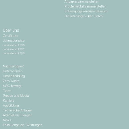
Altpapiersammelstellen
Problemabfallsammelstellen
Entsorgungszentrum Bassum
(Anlieferungen über 3 cbm)
Über uns
Zertifikate
Jahresberichte
Jahresbericht 2022
Jahresbericht 2023
Jahresbericht 2024
Nachhaltigkeit
Unternehmen
Umweltbildung
Zero Waste
AWG bewegt
Team
Presse und Media
Karriere
Ausbildung
Technische Anlagen
Alternative Energien
News
Fossiliengrube Twistringen